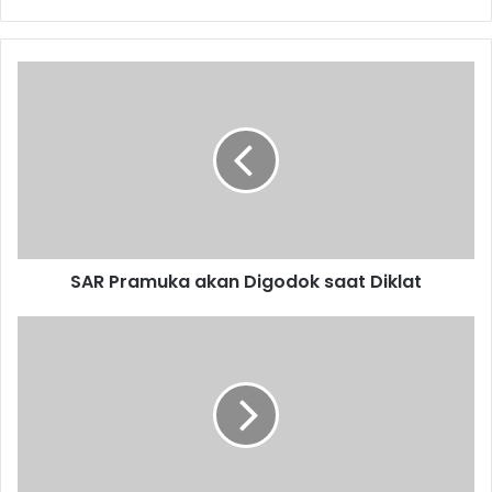
SAR
Pramuka
akan
Digodok
saat
Diklat
SAR Pramuka akan Digodok saat Diklat
Kejar
Target
Kota
Layak
Anak