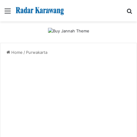
Menu
Se
Home
/
Purwakarta