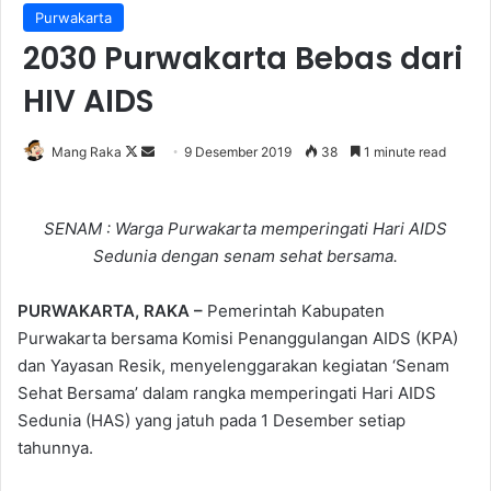
Purwakarta
2030 Purwakarta Bebas dari
HIV AIDS
Follow
Send
Mang Raka
9 Desember 2019
38
1 minute read
on
an
X
email
SENAM : Warga Purwakarta memperingati Hari AIDS
Sedunia dengan senam sehat bersama.
PURWAKARTA, RAKA –
Pemerintah Kabupaten
Purwakarta bersama Komisi Penanggulangan AIDS (KPA)
dan Yayasan Resik, menyelenggarakan kegiatan ‘Senam
Sehat Bersama’ dalam rangka memperingati Hari AIDS
Sedunia (HAS) yang jatuh pada 1 Desember setiap
tahunnya.