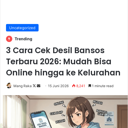
Uncategorized
Trending
3 Cara Cek Desil Bansos
Terbaru 2026: Mudah Bisa
Online hingga ke Kelurahan
Follow
Send
Mang Raka
15 Juni 2026
8,241
1 minute read
on
an
X
email