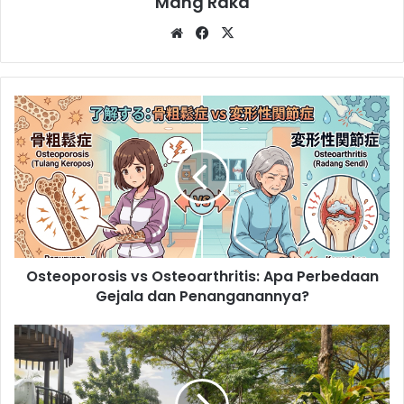
Mang Raka
Website
Facebook
X
Osteoporosis
vs
Osteoarthritis:
Apa
Perbedaan
Gejala
dan
Penanganannya?
Osteoporosis vs Osteoarthritis: Apa Perbedaan
Gejala dan Penanganannya?
Liburan
Sekolah
Penuh
Keceriaan