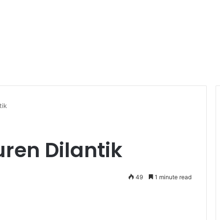
tik
ren Dilantik
49
1 minute read