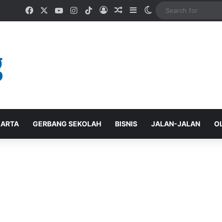
Facebook
X
YouTube
Instagram
TikTok
Log In
Random Article
Sidebar
Switch skin
ARTA
GERBANG SEKOLAH
BISNIS
JALAN-JALAN
O