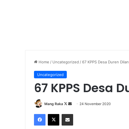
Home
/
Uncategorized
/
67 KPPS Desa Duren Dilan
Uncategorized
67 KPPS Desa Du
Follow
Send
Mang Raka
24 November 2020
on
an
Facebook
X
Share via Email
X
email