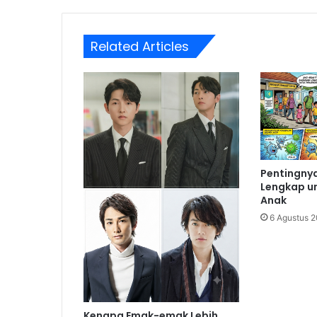
Related Articles
Pentingnya
Lengkap u
Anak
6 Agustus 
Kenapa Emak-emak Lebih