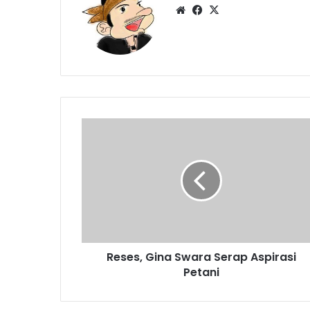
Website
Facebook
X
Reses,
Gina
Swara
Serap
Aspirasi
Petani
Reses, Gina Swara Serap Aspirasi
Petani