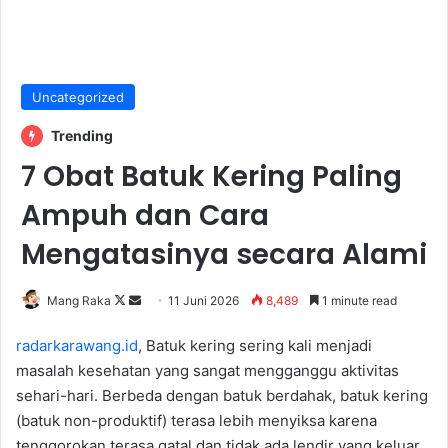
Uncategorized
Trending
7 Obat Batuk Kering Paling
Ampuh dan Cara
Mengatasinya secara Alami
Follow
Send
Mang Raka
11 Juni 2026
8,489
1 minute read
on
an
radarkarawang.id
, Batuk kering sering kali menjadi
X
email
masalah kesehatan yang sangat mengganggu aktivitas
sehari-hari. Berbeda dengan batuk berdahak, batuk kering
(batuk non-produktif) terasa lebih menyiksa karena
tenggorokan terasa gatal dan tidak ada lendir yang keluar.