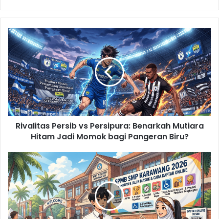
Rivalitas
Persib
vs
Persipura:
Benarkah
Mutiara
Hitam
Jadi
Momok
Rivalitas Persib vs Persipura: Benarkah Mutiara
bagi
Pangeran
Hitam Jadi Momok bagi Pangeran Biru?
Biru?
Panduan
Lengkap
9
Jalur
SPMB
SMP
Karawang