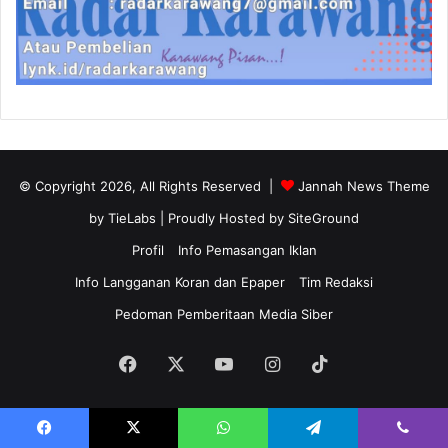
© Copyright 2026, All Rights Reserved |
Jannah News Theme
by TieLabs
| Proudly Hosted by
SiteGround
Profil
Info Pemasangan Iklan
Info Langganan Koran dan Epaper
Tim Redaksi
Pedoman Pemberitaan Media Siber
Facebook
X
YouTube
Instagram
TikTok
Facebook
X
WhatsApp
Telegram
Viber