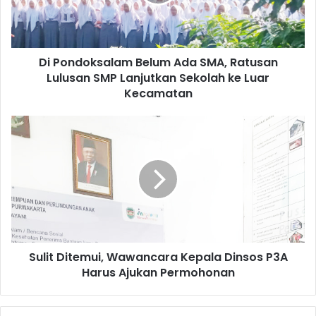
Ratusan
Lulusan
SMP
Lanjutkan
Di Pondoksalam Belum Ada SMA, Ratusan
Sekolah
ke
Lulusan SMP Lanjutkan Sekolah ke Luar
Luar
Kecamatan
Kecamatan
Sulit
Ditemui,
Wawancara
Kepala
Dinsos
P3A
Harus
Ajukan
Permohonan
Sulit Ditemui, Wawancara Kepala Dinsos P3A
Harus Ajukan Permohonan