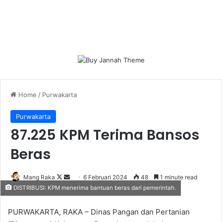
Home
/
Purwakarta
Purwakarta
87.225 KPM Terima Bansos
Beras
Follow
Send
Mang Raka
6 Februari 2024
48
1 minute read
DISTRIBUSI: KPM menerima bantuan beras dari pemerintah.
on
an
X
email
PURWAKARTA, RAKA – Dinas Pangan dan Pertanian