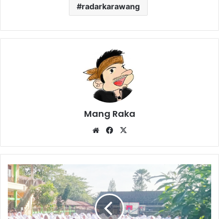
radarkarawang
Mang Raka
Website
Facebook
X
Di
Pondoksalam
Belum
Ada
SMA,