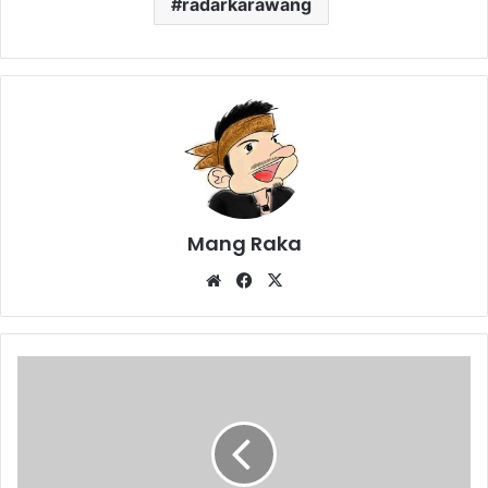
radarkarawang
Mang Raka
Website
Facebook
X
Sudah
3000
Pengendara
Ditilang