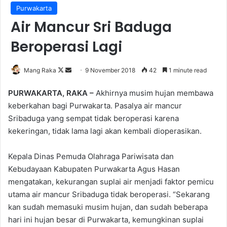
Purwakarta
Air Mancur Sri Baduga
Beroperasi Lagi
Follow
Send
Mang Raka
9 November 2018
42
1 minute read
on
an
PURWAKARTA, RAKA –
Akhirnya musim hujan membawa
X
email
keberkahan bagi Purwakarta. Pasalya air mancur
Sribaduga yang sempat tidak beroperasi karena
kekeringan, tidak lama lagi akan kembali dioperasikan.
Kepala Dinas Pemuda Olahraga Pariwisata dan
Kebudayaan Kabupaten Purwakarta Agus Hasan
mengatakan, kekurangan suplai air menjadi faktor pemicu
utama air mancur Sribaduga tidak beroperasi. “Sekarang
kan sudah memasuki musim hujan, dan sudah beberapa
hari ini hujan besar di Purwakarta, kemungkinan suplai