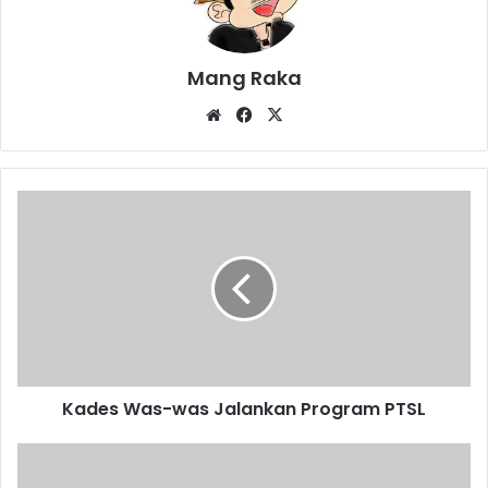
Mang Raka
Website
Facebook
X
Kades
Was-
was
Jalankan
Program
PTSL
Kades Was-was Jalankan Program PTSL
Rumah
Mak