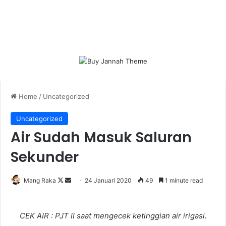
Home
/
Uncategorized
Uncategorized
Air Sudah Masuk Saluran
Sekunder
Follow
Send
Mang Raka
24 Januari 2020
49
1 minute read
on
an
X
email
CEK AIR : PJT II saat mengecek ketinggian air irigasi.