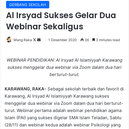
GERBANG SEKOLAH
Al Irsyad Sukses Gelar Dua
Webinar Sekaligus
Follow
Send
Mang Raka
1 Desember 2020
36
3 minutes read
on
an
X
email
WEBINAR PENDIDIKAN: Al Irsyad Al Islamiyyah Karawang
sukses menggelar dua webinar via Zoom dalam dua hari
berturut-turut.
KARAWANG, RAKA-
Sebagai sekolah terbaik dan favorit di
Karawang, Al Irsyad Al Islamiyyah Karawang sukses
menggelar dua webinar via Zoom dalam dua hari berturut-
turut. Webinar pertama adalah webinar pendidikan agama
Islam (PAI) yang sukses digelar SMA Islam Teladan, Sabtu
(28/11) dan webinar kedua adalah webinar Psikologi yang