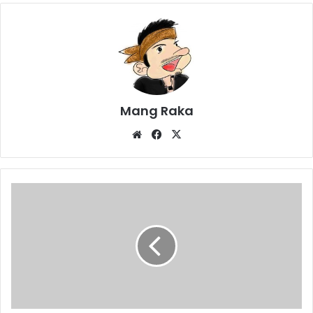
Mang Raka
Website
Facebook
X
Sembuh
44,
Meninggal
5
Orang