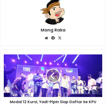
Mang Raka
Website
Facebook
X
Modal
12
Kursi,
Yadi-
Pipin
Siap
Daftar
ke
KPU
Modal 12 Kursi, Yadi-Pipin Siap Daftar ke KPU