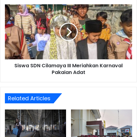
Siswa
SDN
Cilamaya
III
Meriahkan
Karnaval
Pakaian
Adat
Siswa SDN Cilamaya III Meriahkan Karnaval
Pakaian Adat
Related Articles