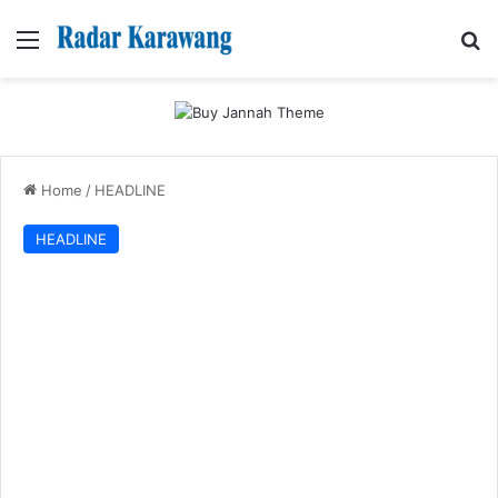
Menu
Se
Home
/
HEADLINE
HEADLINE