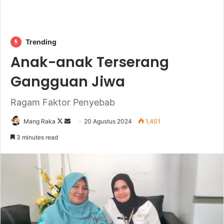
Trending
Anak-anak Terserang
Gangguan Jiwa
Ragam Faktor Penyebab
Follow
Send
Mang Raka
20 Agustus 2024
1,401
on
an
3 minutes read
X
email