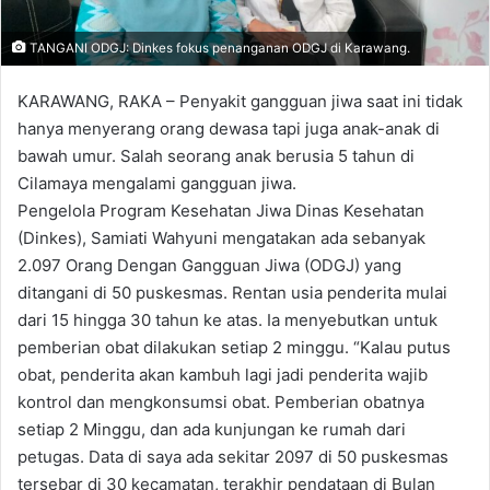
TANGANI ODGJ: Dinkes fokus penanganan ODGJ di Karawang.
KARAWANG, RAKA – Penyakit gangguan jiwa saat ini tidak
hanya menyerang orang dewasa tapi juga anak-anak di
bawah umur. Salah seorang anak berusia 5 tahun di
Cilamaya mengalami gangguan jiwa.
Pengelola Program Kesehatan Jiwa Dinas Kesehatan
(Dinkes), Samiati Wahyuni mengatakan ada sebanyak
2.097 Orang Dengan Gangguan Jiwa (ODGJ) yang
ditangani di 50 puskesmas. Rentan usia penderita mulai
dari 15 hingga 30 tahun ke atas. Ia menyebutkan untuk
pemberian obat dilakukan setiap 2 minggu. “Kalau putus
obat, penderita akan kambuh lagi jadi penderita wajib
kontrol dan mengkonsumsi obat. Pemberian obatnya
setiap 2 Minggu, dan ada kunjungan ke rumah dari
petugas. Data di saya ada sekitar 2097 di 50 puskesmas
tersebar di 30 kecamatan, terakhir pendataan di Bulan