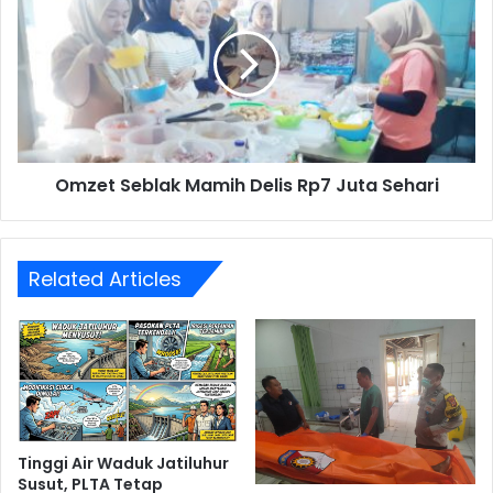
Mamih
Delis
Rp7
Juta
Sehari
Omzet Seblak Mamih Delis Rp7 Juta Sehari
Related Articles
Tinggi Air Waduk Jatiluhur
Susut, PLTA Tetap