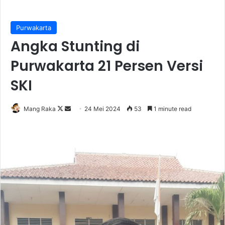
Purwakarta
Angka Stunting di
Purwakarta 21 Persen Versi
SKI
Follow
Send
Mang Raka
24 Mei 2024
53
1 minute read
on
an
X
email