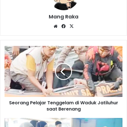
Mang Raka
Website
Facebook
X
Seorang
Pelajar
Tenggelam
di
Waduk
Jatiluhur
saat
Berenang
Seorang Pelajar Tenggelam di Waduk Jatiluhur
saat Berenang
Omzet
Seblak