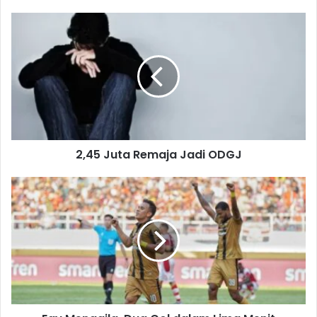
2,45
Juta
Remaja
Jadi
ODGJ
2,45 Juta Remaja Jadi ODGJ
Egy
Menggila,
Dua
Gol
dalam
Lima
Menit