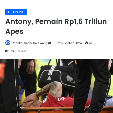
HEADLINE
Antony, Pemain Rp1,6 Triliun
Apes
Send
Redaksi Radar Karawang
25 Oktober 2024
41
an
1 minute read
email