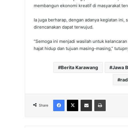
membangun ekonomi kreatif di masyarakat teru
Ia juga berharap, dengan adanya kegiatan ini, s
direncanakan dapat terwujud.
“Semoga ini menjadi wasilah untuk kelancaran
hajat hidup dan tujuan masing-masing,” tutupny
Berita Karawang
Jawa B
ra
Facebook
X
Share via Email
Print
Share