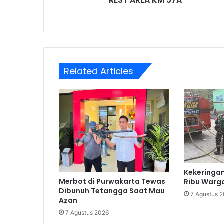
REST AREA KM 57A
Related Articles
Kekeringan
Merbot di Purwakarta Tewas
Ribu Warga 
Dibunuh Tetangga Saat Mau
7 Agustus 
Azan
7 Agustus 2026