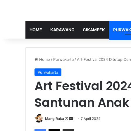
HOME
KARAWANG
CIKAMPEK
PURWAK
Home
/
Purwakarta
/
Art Festival 2024 Ditutup D
Purwakarta
Art Festival 20
Santunan Anak
Follow
Send
Mang Raka
7 April 2024
on
an
Facebook
X
Share via Email