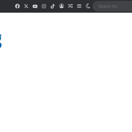
Facebook
X
YouTube
Instagram
TikTok
Log In
Random Article
Sidebar
Switch skin