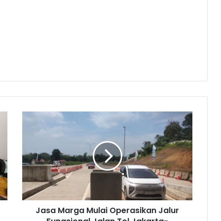
Jasa
Marga
Mulai
Operasikan
Jalur
Fungsional
Jalan
Tol
Jakarta-
Jasa Marga Mulai Operasikan Jalur
Cikampek
II