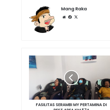
Mang Raka
Website
Facebook
X
FASILITAS
SERAMBI
MY
PERTAMINA
DI
REST
AREA
KM
57A
FASILITAS SERAMBI MY PERTAMINA DI