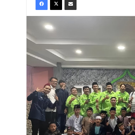
X
email