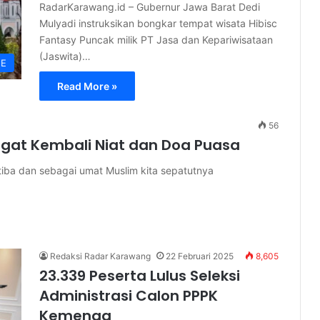
RadarKarawang.id – Gubernur Jawa Barat Dedi
Mulyadi instruksikan bongkar tempat wisata Hibisc
Fantasy Puncak milik PT Jasa dan Kepariwisataan
(Jaswita)…
NE
Read More »
56
at Kembali Niat dan Doa Puasa
tiba dan sebagai umat Muslim kita sepatutnya
Redaksi Radar Karawang
22 Februari 2025
8,605
23.339 Peserta Lulus Seleksi
Administrasi Calon PPPK
Kemenag