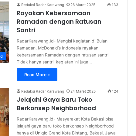
Redaksi Radar Karawang
26 Maret 2025
133
Rayakan Kebersamaan
Ramadan dengan Ratusan
Santri
RadarKarawang.Id- Mengisi kegiatan di Bulan
Ramadan, McDonald’s Indonesia rayakan
kebersamaan Ramadan dengan ratusan santri.
ed
Tidak hanya santri, kegiatan ini juga…
Read More »
Redaksi Radar Karawang
24 Maret 2025
124
Jelajahi Gaya Baru Toko
Berkonsep Neighborhood
RadarKarawang.id- Masyarakat Kota Bekasi bisa
jelajahi gaya baru toko berkonsep Neighborhood
hanya di Uniqlo Grand Kota Bintang, Bekasi, Jawa