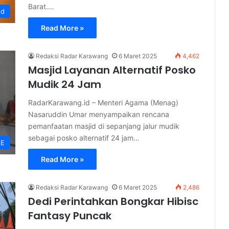
Barat.…
ed
Read More »
Redaksi Radar Karawang
6 Maret 2025
4,462
Masjid Layanan Alternatif Posko
Mudik 24 Jam
RadarKarawang.id – Menteri Agama (Menag)
Nasaruddin Umar menyampaikan rencana
pemanfaatan masjid di sepanjang jalur mudik
sebagai posko alternatif 24 jam…
NE
Read More »
Redaksi Radar Karawang
6 Maret 2025
2,486
Dedi Perintahkan Bongkar Hibisc
Fantasy Puncak