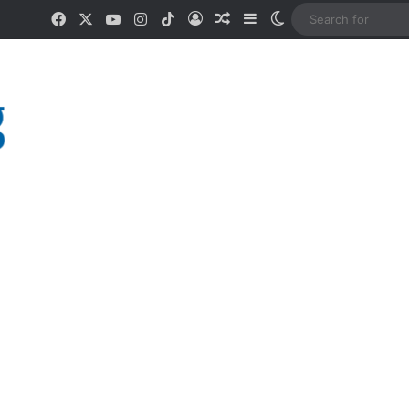
Facebook
X
YouTube
Instagram
TikTok
Log In
Random Article
Sidebar
Switch skin