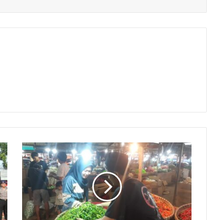
Kado
Awal
Tahun
Harga
Cabai
Meroket