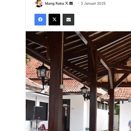
Follow
Send
Mang Raka
3 Januari 2025
on
an
Facebook
X
Share via Email
X
email