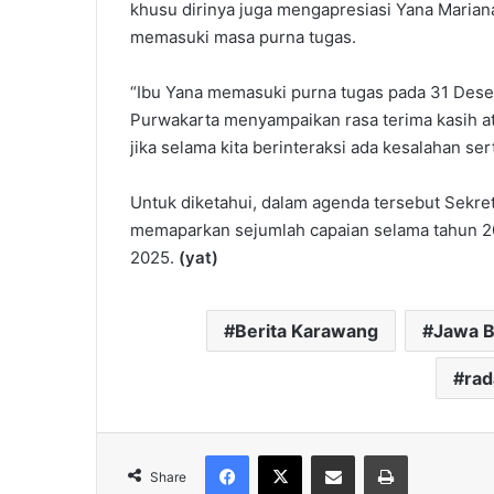
khusu dirinya juga mengapresiasi Yana Marian
memasuki masa purna tugas.
“Ibu Yana memasuki purna tugas pada 31 Dese
Purwakarta menyampaikan rasa terima kasih ata
jika selama kita berinteraksi ada kesalahan ser
Untuk diketahui, dalam agenda tersebut Sekret
memaparkan sejumlah capaian selama tahun 20
2025.
(yat)
Berita Karawang
Jawa B
ra
Facebook
X
Share via Email
Print
Share