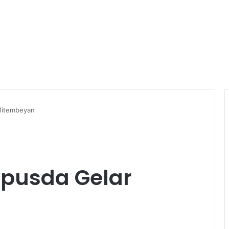
Mitembeyan
ipusda Gelar