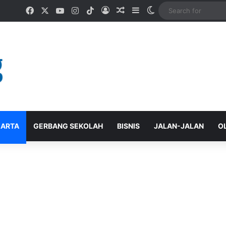
Facebook
X
YouTube
Instagram
TikTok
Log In
Random Article
Sidebar
Switch skin
ARTA
GERBANG SEKOLAH
BISNIS
JALAN-JALAN
O