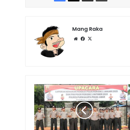
Mang Raka
Website
Facebook
X
68
Polisi
Naik
Pangkat
Setingkat