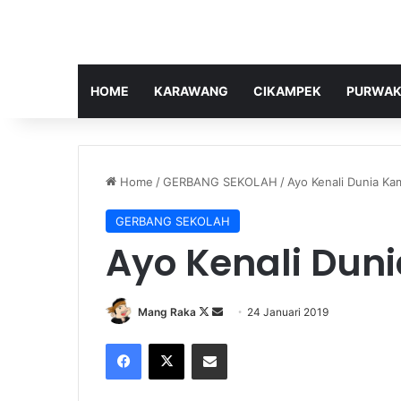
HOME
KARAWANG
CIKAMPEK
PURWAK
Home
/
GERBANG SEKOLAH
/
Ayo Kenali Dunia K
GERBANG SEKOLAH
Ayo Kenali Dun
Follow
Send
Mang Raka
24 Januari 2019
on
an
Facebook
X
Share via Email
X
email