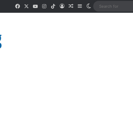
Facebook
X
YouTube
Instagram
TikTok
Log In
Random Article
Sidebar
Switch skin