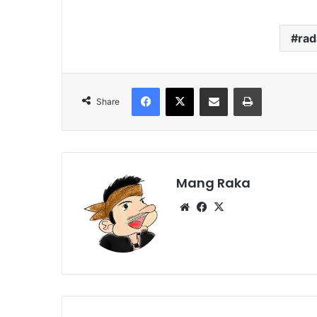
ra
Facebook
X
Share via Email
Print
Share
Mang Raka
Website
Facebook
X