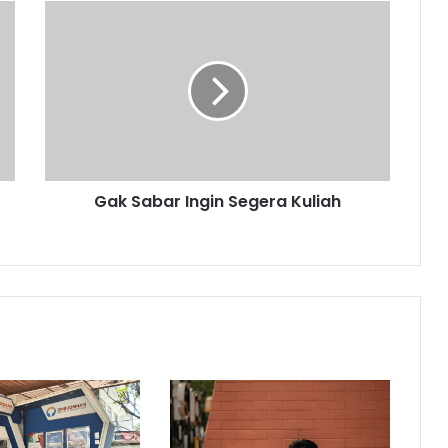
Gak
Sabar
Ingin
Segera
Kuliah
Gak Sabar Ingin Segera Kuliah