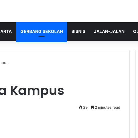
ARTA
GERBANG SEKOLAH
BISNIS
JALAN-JALAN
O
ampus
ia Kampus
29
2 minutes read