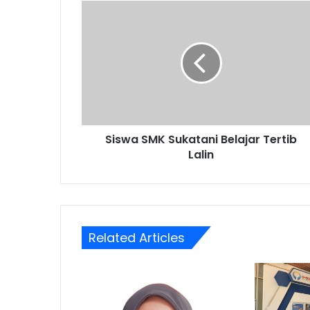
Siswa
SMK
Sukatani
Belajar
Tertib
Lalin
Siswa SMK Sukatani Belajar Tertib
Lalin
Related Articles