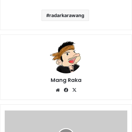
radarkarawang
Mang Raka
Website
Facebook
X
Pasien
Covid-
19
Bukan