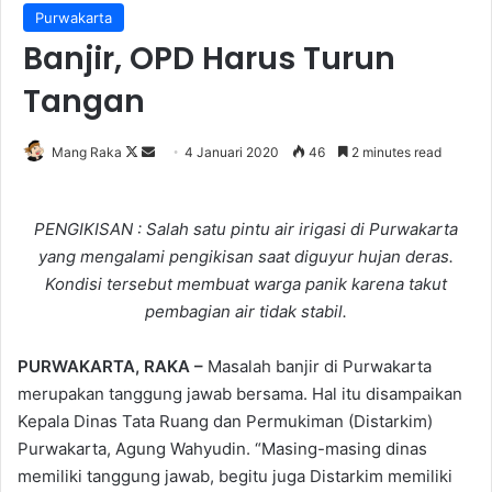
Purwakarta
Banjir, OPD Harus Turun
Tangan
Follow
Send
Mang Raka
4 Januari 2020
46
2 minutes read
on
an
X
email
PENGIKISAN : Salah satu pintu air irigasi di Purwakarta
yang mengalami pengikisan saat diguyur hujan deras.
Kondisi tersebut membuat warga panik karena takut
pembagian air tidak stabil.
PURWAKARTA, RAKA –
Masalah banjir di Purwakarta
merupakan tanggung jawab bersama. Hal itu disampaikan
Kepala Dinas Tata Ruang dan Permukiman (Distarkim)
Purwakarta, Agung Wahyudin. “Masing-masing dinas
memiliki tanggung jawab, begitu juga Distarkim memiliki