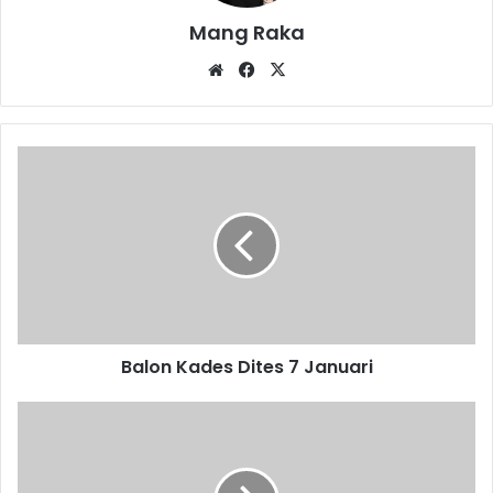
Mang Raka
Website
Facebook
X
Balon
Kades
Dites
7
Januari
Balon Kades Dites 7 Januari
Banjir
Usai,
Sampah
Menumpuk