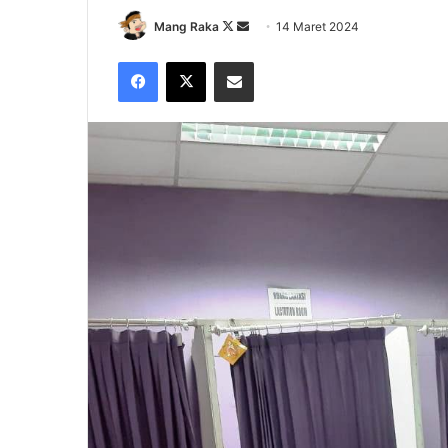
Follow
Send
Mang Raka
14 Maret 2024
on
an
Facebook
X
Share via Email
X
email