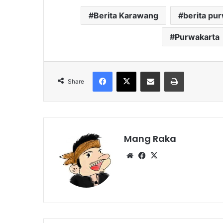
Berita Karawang
berita pu
Purwakarta
Facebook
X
Share via Email
Print
Share
Mang Raka
Website
Facebook
X