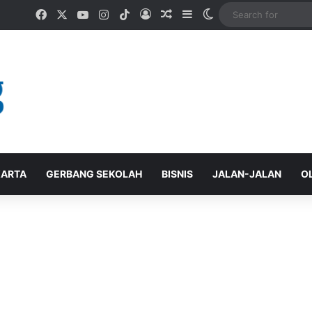
Facebook
X
YouTube
Instagram
TikTok
Log In
Random Article
Sidebar
Switch skin
ARTA
GERBANG SEKOLAH
BISNIS
JALAN-JALAN
O