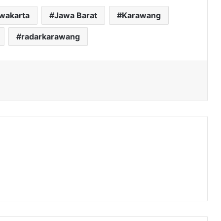
rwakarta
Jawa Barat
Karawang
radarkarawang