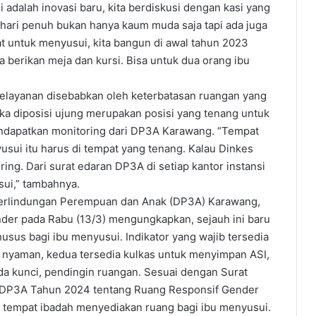
i adalah inovasi baru, kita berdiskusi dengan kasi yang
 hari penuh bukan hanya kaum muda saja tapi ada juga
t untuk menyusui, kita bangun di awal tahun 2023
a berikan meja dan kursi. Bisa untuk dua orang ibu
pelayanan disebabkan oleh keterbatasan ruangan yang
ika diposisi ujung merupakan posisi yang tenang untuk
endapatkan monitoring dari DP3A Karawang. “Tempat
sui itu harus di tempat yang tenang. Kalau Dinkes
ing. Dari surat edaran DP3A di setiap kantor instansi
ui,” tambahnya.
 Perlindungan Perempuan dan Anak (DP3A) Karawang,
nder pada Rabu (13/3) mengungkapkan, sejauh ini baru
sus bagi ibu menyusui. Indikator yang wajib tersedia
 nyaman, kedua tersedia kulkas untuk menyimpan ASI,
da kunci, pendingin ruangan. Sesuai dengan Surat
/DP3A Tahun 2024 tentang Ruang Responsif Gender
 tempat ibadah menyediakan ruang bagi ibu menyusui.