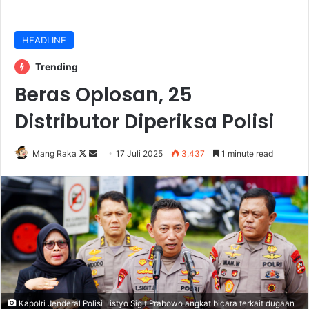
HEADLINE
Trending
Beras Oplosan, 25
Distributor Diperiksa Polisi
Follow
Send
Mang Raka
17 Juli 2025
3,437
1 minute read
on
an
X
email
Kapolri Jenderal Polisi Listyo Sigit Prabowo angkat bicara terkait dugaan