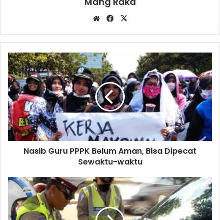
Mang Raka
Website
Facebook
X
Nasib
Guru
PPPK
Belum
Aman,
Bisa
Dipecat
Sewaktu-
waktu
Nasib Guru PPPK Belum Aman, Bisa Dipecat
Sewaktu-waktu
Berikut
Daftar
Pelanggaran
Lalu