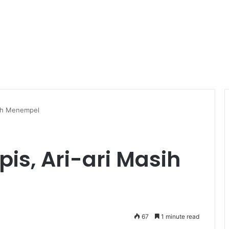
asih Menempel
pis, Ari-ari Masih
67
1 minute read