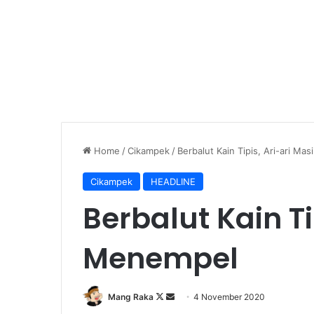
Home
/
Cikampek
/
Berbalut Kain Tipis, Ari-ari M
Cikampek
HEADLINE
Berbalut Kain Ti
Menempel
Follow
Send
Mang Raka
4 November 2020
on
an