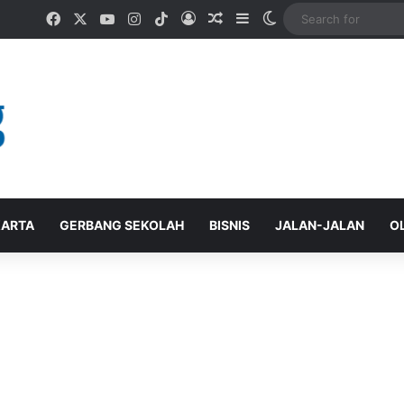
Facebook
X
YouTube
Instagram
TikTok
Log In
Random Article
Sidebar
Switch skin
ARTA
GERBANG SEKOLAH
BISNIS
JALAN-JALAN
O