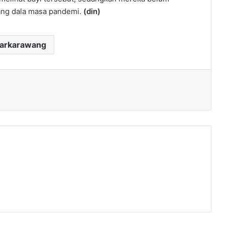
dang dala masa pandemi.
(din)
darkarawang