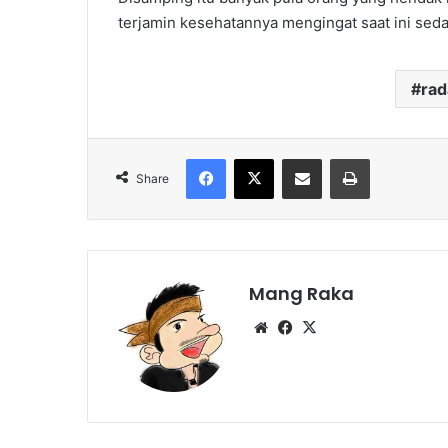
terjamin kesehatannya mengingat saat ini se
ra
Facebook
X
Share via Email
Print
Share
Mang Raka
Website
Facebook
X