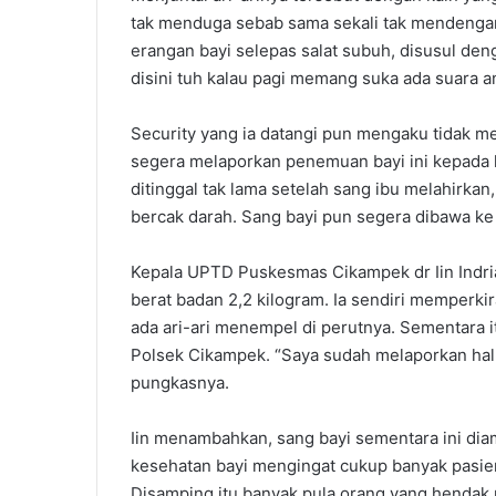
tak menduga sebab sama sekali tak mendengar
erangan bayi selepas salat subuh, disusul den
disini tuh kalau pagi memang suka ada suara an
Security yang ia datangi pun mengaku tidak m
segera melaporkan penemuan bayi ini kepada 
ditinggal tak lama setelah sang ibu melahirka
bercak darah. Sang bayi pun segera dibawa 
Kepala UPTD Puskesmas Cikampek dr Iin Indria
berat badan 2,2 kilogram. Ia sendiri memperki
ada ari-ari menempel di perutnya. Sementara 
Polsek Cikampek. “Saya sudah melaporkan hal i
pungkasnya.
Iin menambahkan, sang bayi sementara ini dia
kesehatan bayi mengingat cukup banyak pasi
Disamping itu banyak pula orang yang hendak 