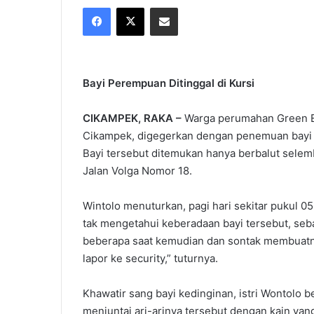
Facebook
X
Share via Email
X
email
Bayi Perempuan Ditinggal di Kursi
CIKAMPEK, RAKA –
Warga perumahan Green E
Cikampek, digegerkan dengan penemuan bayi p
Bayi tersebut ditemukan hanya berbalut selemb
Jalan Volga Nomor 18.
Wintolo menuturkan, pagi hari sekitar pukul 0
tak mengetahui keberadaan bayi tersebut, seba
beberapa saat kemudian dan sontak membuatny
lapor ke security,” tuturnya.
Khawatir sang bayi kedinginan, istri Wontolo be
menjuntai ari-arinya tersebut dengan kain yang