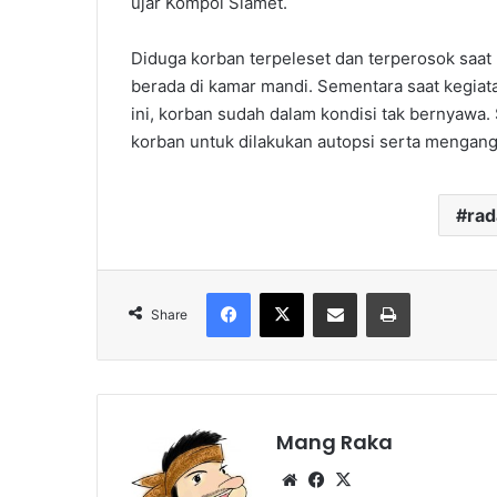
ujar Kompol Slamet.
Diduga korban terpeleset dan terperosok saa
berada di kamar mandi. Sementara saat kegiat
ini, korban sudah dalam kondisi tak bernyawa.
korban untuk dilakukan autopsi serta mengang
ra
Facebook
X
Share via Email
Print
Share
Mang Raka
Website
Facebook
X