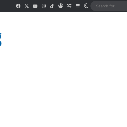
Facebook
X
YouTube
Instagram
TikTok
Log In
Random Article
Sidebar
Switch skin