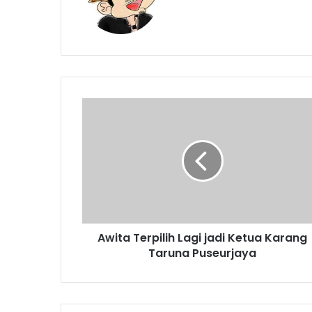
Awita
Terpilih
Lagi
jadi
Ketua
Karang
Taruna
Puseurjaya
Awita Terpilih Lagi jadi Ketua Karang
Taruna Puseurjaya