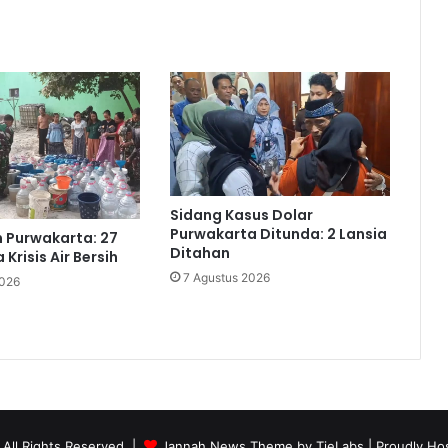
Sidang Kasus Dolar
Purwakarta Ditunda: 2 Lansia
 Purwakarta: 27
Ditahan
Krisis Air Bersih
7 Agustus 2026
2026
 All Rights Reserved |
Jannah News Theme by TieLabs
| Proudly Ho