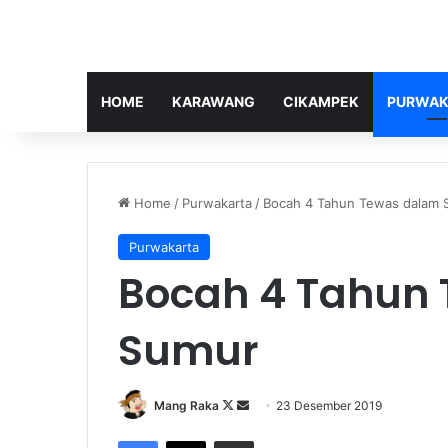
HOME
KARAWANG
CIKAMPEK
PURWAK
Home
/
Purwakarta
/
Bocah 4 Tahun Tewas dalam 
Purwakarta
Bocah 4 Tahun
Sumur
Follow
Send
Mang Raka
23 Desember 2019
on
an
Facebook
X
Share via Email