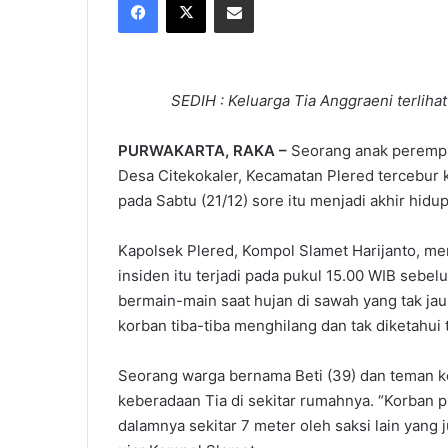
X
email
SEDIH : Keluarga Tia Anggraeni terliha
PURWAKARTA, RAKA –
Seorang anak perempu
Desa Citekokaler, Kecamatan Plered tercebur k
pada Sabtu (21/12) sore itu menjadi akhir hidu
Kapolsek Plered, Kompol Slamet Harijanto, m
insiden itu terjadi pada pukul 15.00 WIB seb
bermain-main saat hujan di sawah yang tak ja
korban tiba-tiba menghilang dan tak diketahui
Seorang warga bernama Beti (39) dan teman 
keberadaan Tia di sekitar rumahnya. “Korban 
dalamnya sekitar 7 meter oleh saksi lain yang j