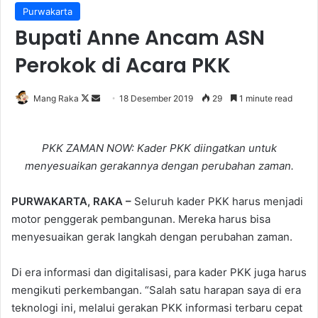
Purwakarta
Bupati Anne Ancam ASN
Perokok di Acara PKK
Follow
Send
Mang Raka
18 Desember 2019
29
1 minute read
on
an
X
email
PKK ZAMAN NOW: Kader PKK diingatkan untuk
menyesuaikan gerakannya dengan perubahan zaman.
PURWAKARTA, RAKA –
Seluruh kader PKK harus menjadi
motor penggerak pembangunan. Mereka harus bisa
menyesuaikan gerak langkah dengan perubahan zaman.
Di era informasi dan digitalisasi, para kader PKK juga harus
mengikuti perkembangan. “Salah satu harapan saya di era
teknologi ini, melalui gerakan PKK informasi terbaru cepat