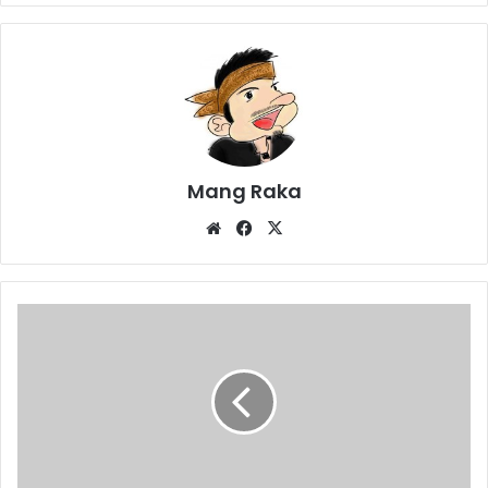
Mang Raka
Website
Facebook
X
Perhatikan
Fisik
Motorik
Anak