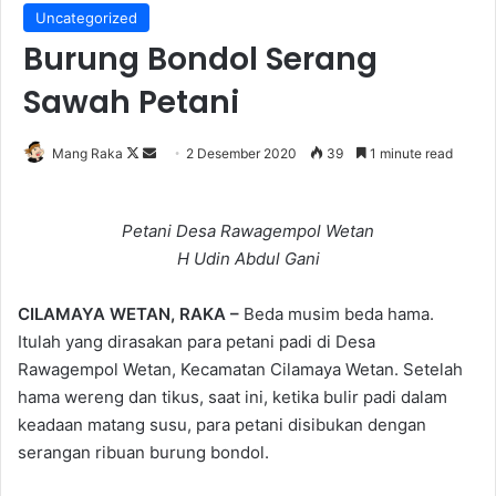
Uncategorized
Burung Bondol Serang
Sawah Petani
Follow
Send
Mang Raka
2 Desember 2020
39
1 minute read
on
an
X
email
Petani Desa Rawagempol Wetan
H Udin Abdul Gani
CILAMAYA WETAN, RAKA –
Beda musim beda hama.
Itulah yang dirasakan para petani padi di Desa
Rawagempol Wetan, Kecamatan Cilamaya Wetan. Setelah
hama wereng dan tikus, saat ini, ketika bulir padi dalam
keadaan matang susu, para petani disibukan dengan
serangan ribuan burung bondol.