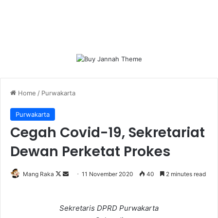
Home
/
Purwakarta
Purwakarta
Cegah Covid-19, Sekretariat
Dewan Perketat Prokes
Follow
Send
Mang Raka
11 November 2020
40
2 minutes read
on
an
X
email
Sekretaris DPRD Purwakarta