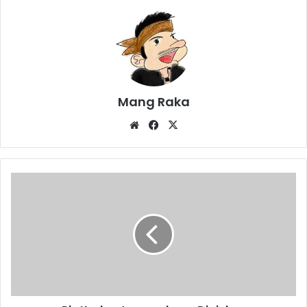
Mang Raka
Website
Facebook
X
Pjs
Kades
Jayamakmur
Diajukan