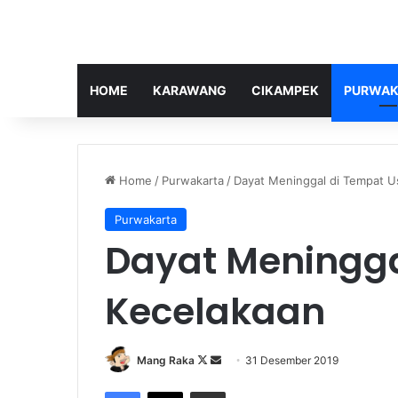
HOME
KARAWANG
CIKAMPEK
PURWAK
Home
/
Purwakarta
/
Dayat Meninggal di Tempat U
Purwakarta
Dayat Meningga
Kecelakaan
Follow
Send
Mang Raka
31 Desember 2019
on
an
Facebook
X
Share via Email