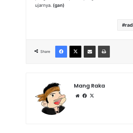
ujarnya.
(gan)
ra
Facebook
X
Share via Email
Print
Share
Mang Raka
Website
Facebook
X