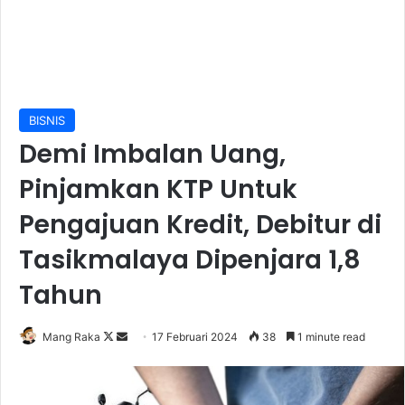
BISNIS
Demi Imbalan Uang,
Pinjamkan KTP Untuk
Pengajuan Kredit, Debitur di
Tasikmalaya Dipenjara 1,8
Tahun
Follow
Send
Mang Raka
17 Februari 2024
38
1 minute read
on
an
X
email