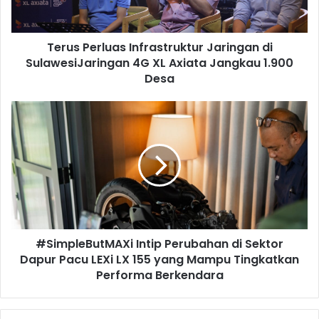
4G
XL
Axiata
Terus Perluas Infrastruktur Jaringan di
Jangkau
1.900
SulawesiJaringan 4G XL Axiata Jangkau 1.900
Desa
Desa
#SimpleButMAXi
Intip
Perubahan
di
Sektor
Dapur
Pacu
LEXi
LX
#SimpleButMAXi Intip Perubahan di Sektor
155
yang
Dapur Pacu LEXi LX 155 yang Mampu Tingkatkan
Mampu
Performa Berkendara
Tingkatkan
Performa
Berkendara