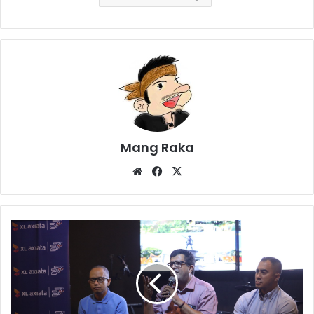
Mang Raka
Website
Facebook
X
Terus
Perluas
Infrastruktur
Jaringan
di
SulawesiJaringan