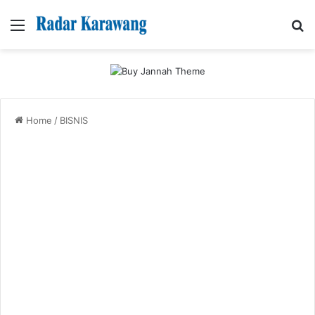
Menu
Se
Home
/
BISNIS