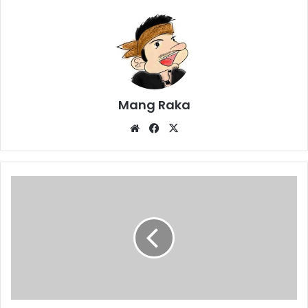
Mang Raka
Website
Facebook
X
Bocah
Dengklok
Rintis
Bisnis
Online