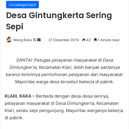
Uncategorized
Desa Gintungkerta Sering
Sepi
Follow
Send
Mang Raka
27 Desember 2019
42
1 minute read
on
an
X
email
SANTAI: Petugas pelayanan masyarakat di Desa
Gintungkerta, Kecamatan Klari, lebih banyak santainya
karena minimnya permohonan pelayanan dari masyarakat.
Mayoritas warga desa tersebut bekerja di pabrik.
KLARI, RAKA –
Berbeda dengan desa-desa lainnya,
pelayanan masyarakat di Desa Gintungkerta, Kecamatan
Klari, selalu sepi pengunjung. Mayoritas warganya bekerja
di pabrik.