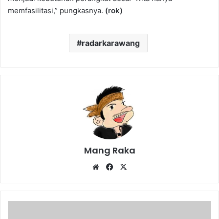
memfasilitasi,” pungkasnya.
(rok)
radarkarawang
Mang Raka
Website
Facebook
X
DPRD
Siapkan