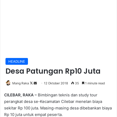
HEADLINE
Desa Patungan Rp10 Juta
Follow
Send
Mang Raka
12 Oktober 2018
35
1 minute read
on
an
CILEBAR, RAKA –
Bimbingan teknis dan study tour
X
email
perangkat desa se-Kecamatan Cilebar menelan biaya
sekitar Rp 100 juta. Masing-masing desa dibebankan biaya
Rp 10 juta untuk empat peserta.