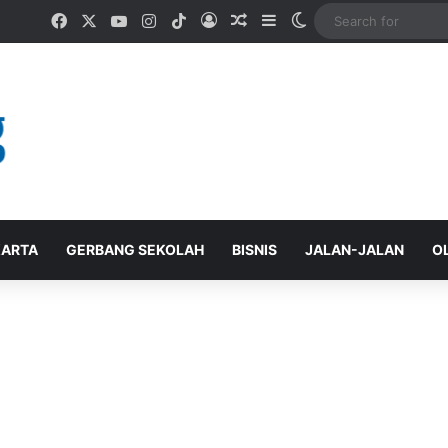
Facebook
X
YouTube
Instagram
TikTok
Log In
Random Article
Sidebar
Switch skin
ARTA
GERBANG SEKOLAH
BISNIS
JALAN-JALAN
O