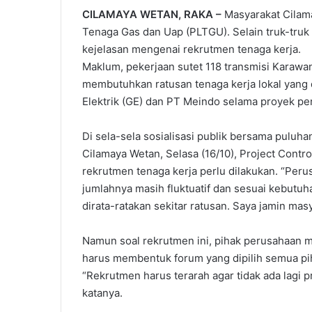
CILAMAYA WETAN, RAKA –
Masyarakat Cilama
Tenaga Gas dan Uap (PLTGU). Selain truk-truk
kejelasan mengenai rekrutmen tenaga kerja.
Maklum, pekerjaan sutet 118 transmisi Karawa
membutuhkan ratusan tenaga kerja lokal yang 
Elektrik (GE) dan PT Meindo selama proyek pe
Di sela-sela sosialisasi publik bersama puluh
Cilamaya Wetan, Selasa (16/10), Project Cont
rekrutmen tenaga kerja perlu dilakukan. “Pe
jumlahnya masih fluktuatif dan sesuai kebutu
dirata-ratakan sekitar ratusan. Saya jamin masy
Namun soal rekrutmen ini, pihak perusahaan m
harus membentuk forum yang dipilih semua pi
“Rekrutmen harus terarah agar tidak ada lagi 
katanya.