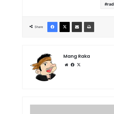
ra
Facebook
X
Share via Email
Print
Share
Mang Raka
Website
Facebook
X
Tempat
Asyik