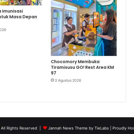
 Imunisasi
ntuk Masa Depan
2026
Chocomory Membuka
Tiramisusu GO! Rest Area KM
97
3 Agustus 2026
 All Rights Reserved |
Jannah News Theme by TieLabs
| Proudly Ho