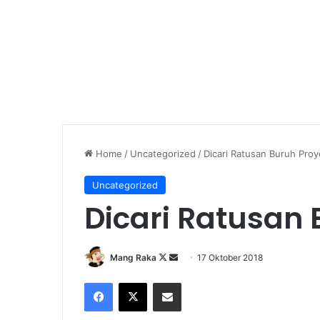
Home
/
Uncategorized
/
Dicari Ratusan Buruh Proy
Uncategorized
Dicari Ratusan 
Follow
Send
Mang Raka
17 Oktober 2018
on
an
Facebook
X
Share via Email
X
email