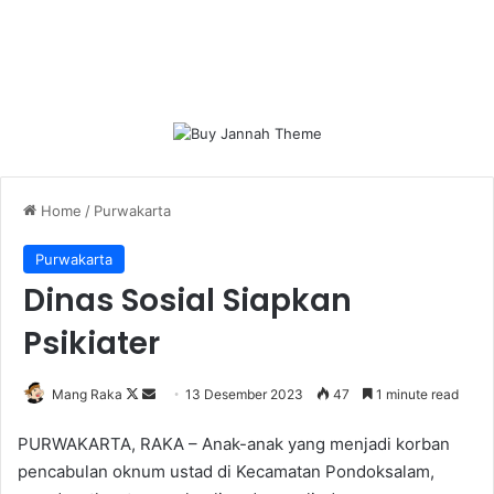
Home
/
Purwakarta
Purwakarta
Dinas Sosial Siapkan
Psikiater
Follow
Send
Mang Raka
13 Desember 2023
47
1 minute read
on
an
PURWAKARTA, RAKA – Anak-anak yang menjadi korban
X
email
pencabulan oknum ustad di Kecamatan Pondoksalam,