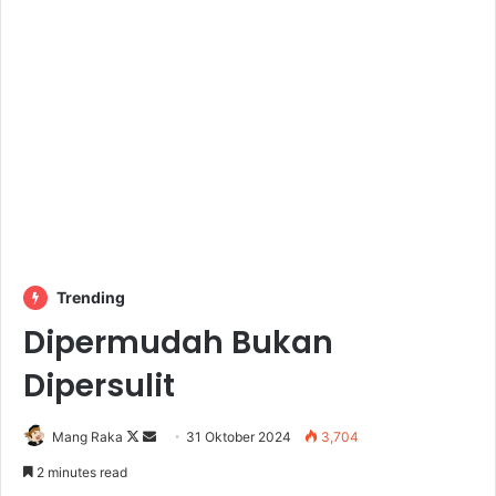
Trending
Dipermudah Bukan
Dipersulit
Follow
Send
Mang Raka
31 Oktober 2024
3,704
on
an
2 minutes read
X
email