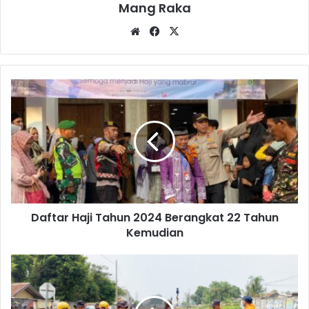
Mang Raka
Website
Facebook
X
Daftar
Haji
Tahun
2024
Berangkat
22
Tahun
Kemudian
Daftar Haji Tahun 2024 Berangkat 22 Tahun
Kemudian
10
Bulan
ada
17