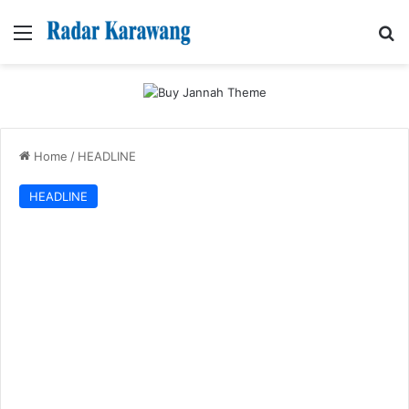
Menu
Se
Home
/
HEADLINE
HEADLINE