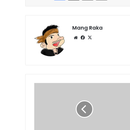
Mang Raka
Website
Facebook
X
Pemabuk
Penyakitan