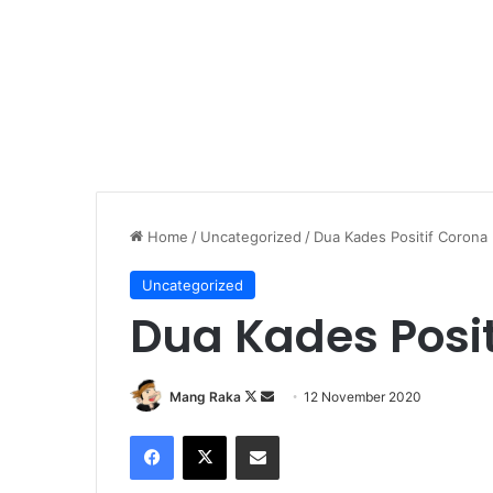
Home
/
Uncategorized
/
Dua Kades Positif Corona
Uncategorized
Dua Kades Posit
Follow
Send
Mang Raka
12 November 2020
on
an
Facebook
X
Share via Email
X
email