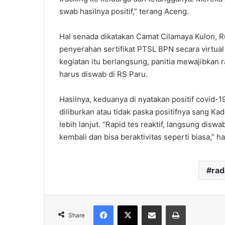
swab hasilnya positif,” terang Aceng.
Hal senada dikatakan Camat Cilamaya Kulon, Rul
penyerahan sertifikat PTSL BPN secara virtua
kegiatan itu berlangsung, panitia mewajibkan r
harus diswab di RS Paru.
Hasilnya, keduanya di nyatakan positif covid-
diliburkan atau tidak paska positifnya sang K
lebih lanjut. “Rapid tes reaktif, langsung dis
kembali dan bisa beraktivitas seperti biasa,” h
ra
Facebook
X
Share via Email
Print
Share