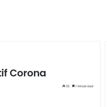
if Corona
35
1 minute read