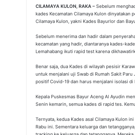
CILAMAYA KULON, RAKA –
Sebelum menghadir
kades Kecamatan Cilamaya Kulon dinyatakan pos
Cilamaya Kulon, yakni Kades Bayurlor dan Bayu
Sebelum menerima dan hadir dalam penyerahan s
kecamatan yang hadir, diantaranya kades-kad
Lemahabang ikuti rapid test karena dikhawatirk
Benar saja, dua Kades di wilayah pesisir Kara
untuk menjalani uji Swab di Rumah Sakit Paru J
positif Covid-19 dan harus menjalani isolasi di
Kepala Puskesmas Bayur Aceng Al Ayudin meng
Senin kemarin, semua kades di rapid tes. Kemu
Ternyata, kedua Kades asal Cilamaya Kulon ini 
Rabu ini. Sementara keluarga dan tetangganya,
tracking ke keluarga dan tetangganya. Mereka