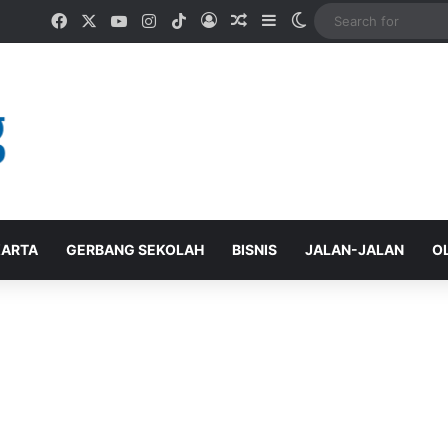
Facebook
X
YouTube
Instagram
TikTok
Log In
Random Article
Sidebar
Switch skin
ARTA
GERBANG SEKOLAH
BISNIS
JALAN-JALAN
O