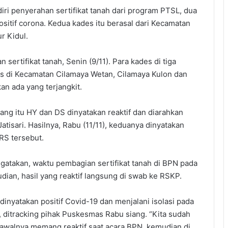
i penyerahan sertifikat tanah dari program PTSL, dua
itif corona. Kedua kades itu berasal dari Kecamatan
r Kidul.
ertifikat tanah, Senin (9/11). Para kades di tiga
es di Kecamatan Cilamaya Wetan, Cilamaya Kulon dan
an ada yang terjangkit.
wang itu HY dan DS dinyatakan reaktif dan diarahkan
atisari. Hasilnya, Rabu (11/11), keduanya dinyatakan
 RS tersebut.
atakan, waktu pembagian sertifikat tanah di BPN pada
dian, hasil yang reaktif langsung di swab ke RSKP.
dinyatakan positif Covid-19 dan menjalani isolasi pada
 ditracking pihak Puskesmas Rabu siang. “Kita sudah
 awalnya memang reaktif saat acara BPN, kemudian di