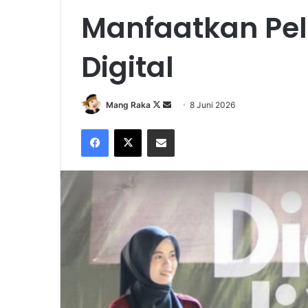
Manfaatkan Pe
Digital
Follow
Send
Mang Raka
8 Juni 2026
on
an
Facebook
X
Share via Email
X
email