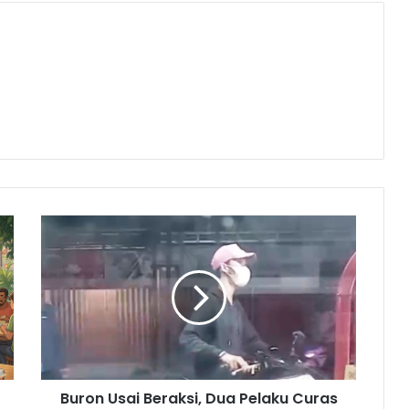
Buron
Usai
Beraksi,
Dua
Pelaku
Curas
Bersenjata
Tajam
Kini
Buron Usai Beraksi, Dua Pelaku Curas
Dalam