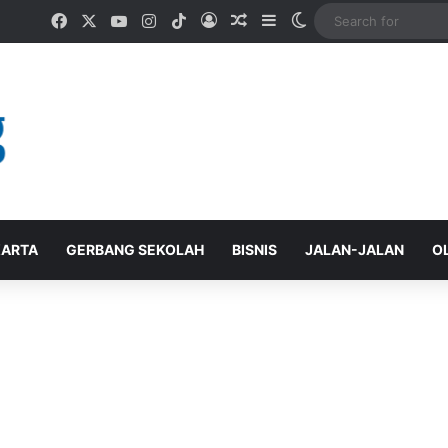
Facebook
X
YouTube
Instagram
TikTok
Log In
Random Article
Sidebar
Switch skin
ARTA
GERBANG SEKOLAH
BISNIS
JALAN-JALAN
O