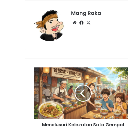
Mang Raka
Website
Facebook
X
Menelusuri
Kelezatan
Soto
Gempol
Karawang:
Kuliner
Legendaris
Sejak
1970
Menelusuri Kelezatan Soto Gempol
yang