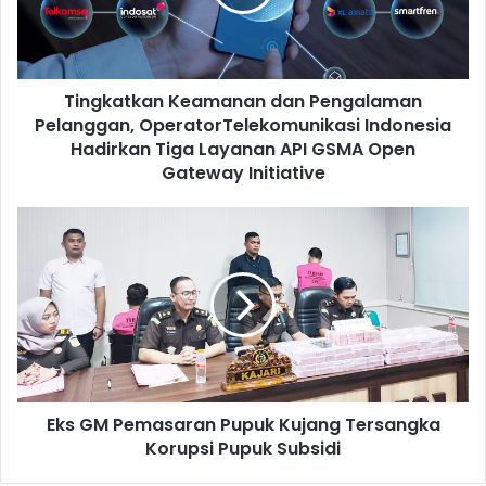
OperatorTelekomunikasi
Indonesia
Hadirkan
Tiga
Tingkatkan Keamanan dan Pengalaman
Layanan
API
Pelanggan, OperatorTelekomunikasi Indonesia
GSMA
Hadirkan Tiga Layanan API GSMA Open
Open
Gateway Initiative
Gateway
Initiative
Eks
GM
Pemasaran
Pupuk
Kujang
Tersangka
Korupsi
Pupuk
Subsidi
Eks GM Pemasaran Pupuk Kujang Tersangka
Korupsi Pupuk Subsidi