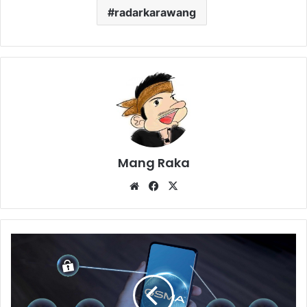
radarkarawang
Mang Raka
Website
Facebook
X
Tingkatkan
Keamanan
dan
Pengalaman
Pelanggan,