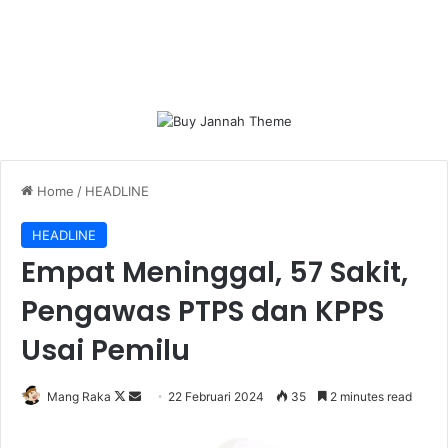
Home
/
HEADLINE
HEADLINE
Empat Meninggal, 57 Sakit,
Pengawas PTPS dan KPPS
Usai Pemilu
Follow
Send
Mang Raka
22 Februari 2024
35
2 minutes read
on
an
X
email