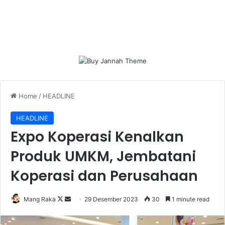
Home
/
HEADLINE
HEADLINE
Expo Koperasi Kenalkan
Produk UMKM, Jembatani
Koperasi dan Perusahaan
Follow
Send
Mang Raka
29 Desember 2023
30
1 minute read
on
an
X
email