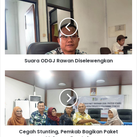
Suara
ODGJ
Rawan
Diselewengkan
Suara ODGJ Rawan Diselewengkan
Cegah
Stunting,
Pemkab
Bagikan
Paket
Makanan
Ikan
Lele
Cegah Stunting, Pemkab Bagikan Paket