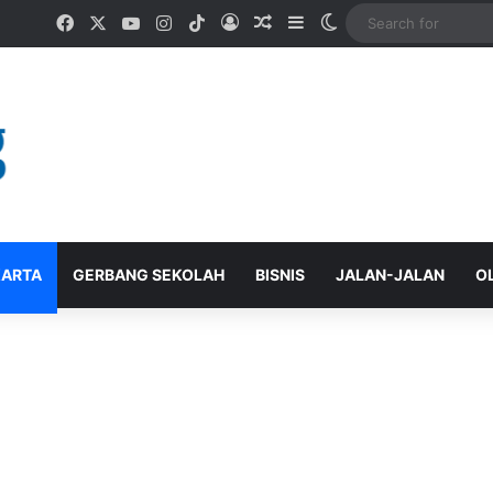
Facebook
X
YouTube
Instagram
TikTok
Log In
Random Article
Sidebar
Switch skin
ARTA
GERBANG SEKOLAH
BISNIS
JALAN-JALAN
O