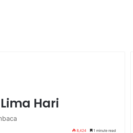
i Lima Hari
mbaca
8,424
1 minute read