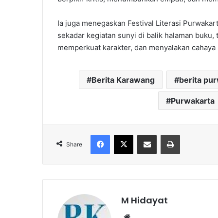
Ia juga menegaskan Festival Literasi Purwak
sekadar kegiatan sunyi di balik halaman buk
memperkuat karakter, dan menyalakan cahaya 
Berita Karawang
berita pu
Purwakarta
Facebook
X
Share via Email
Print
Share
M Hidayat
Website