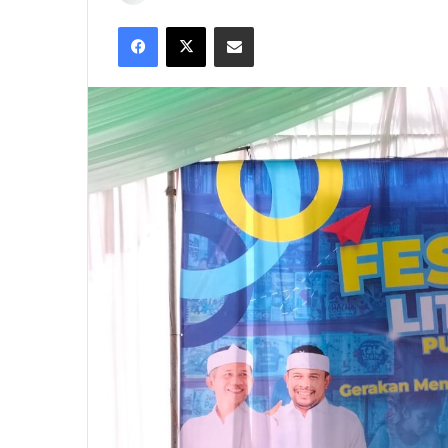
an
Facebook
X
Share via Email
email