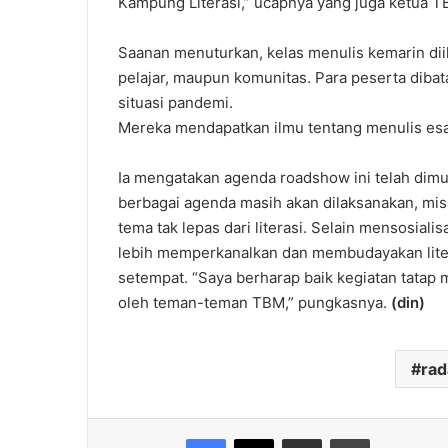
Kampung Literasi,” ucapnya yang juga ketua T
Saanan menuturkan, kelas menulis kemarin diiku
pelajar, maupun komunitas. Para peserta dibat
situasi pandemi.
Mereka mendapatkan ilmu tentang menulis esay d
Ia mengatakan agenda roadshow ini telah dimu
berbagai agenda masih akan dilaksanakan, mi
tema tak lepas dari literasi. Selain mensosiali
lebih memperkanalkan dan membudayakan liter
setempat. “Saya berharap baik kegiatan tatap m
oleh teman-teman TBM,” pungkasnya.
(din)
ra
Facebook
X
Share via Email
Print