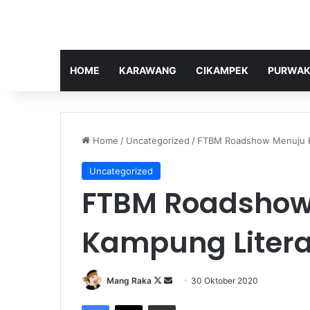
HOME
KARAWANG
CIKAMPEK
PURWAK
Home
/
Uncategorized
/
FTBM Roadshow Menuju K
Uncategorized
FTBM Roadshow
Kampung Litera
Follow
Send
Mang Raka
30 Oktober 2020
on
an
Facebook
X
Share via Email