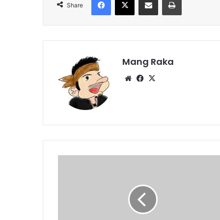
Share
Mang Raka
Website
Facebook
X
Geger
Warung
Jadi
Tempat
Judi