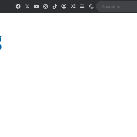
Facebook
X
YouTube
Instagram
TikTok
Log In
Random Article
Sidebar
Switch skin