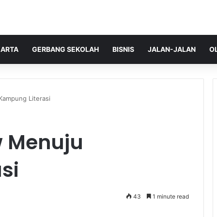
ARTA
GERBANG SEKOLAH
BISNIS
JALAN-JALAN
O
ampung Literasi
 Menuju
si
43
1 minute read