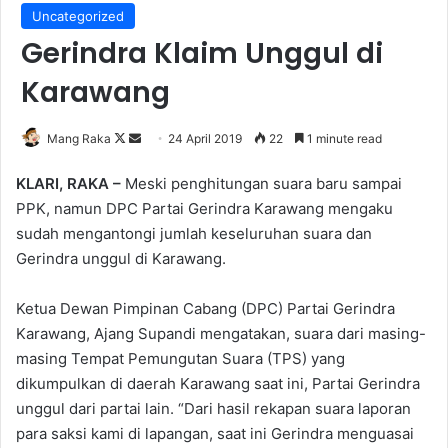
Uncategorized
Gerindra Klaim Unggul di
Karawang
Follow
Send
Mang Raka
24 April 2019
22
1 minute read
on
an
KLARI, RAKA –
Meski penghitungan suara baru sampai
X
email
PPK, namun DPC Partai Gerindra Karawang mengaku
sudah mengantongi jumlah keseluruhan suara dan
Gerindra unggul di Karawang.
Ketua Dewan Pimpinan Cabang (DPC) Partai Gerindra
Karawang, Ajang Supandi mengatakan, suara dari masing-
masing Tempat Pemungutan Suara (TPS) yang
dikumpulkan di daerah Karawang saat ini, Partai Gerindra
unggul dari partai lain. “Dari hasil rekapan suara laporan
para saksi kami di lapangan, saat ini Gerindra menguasai