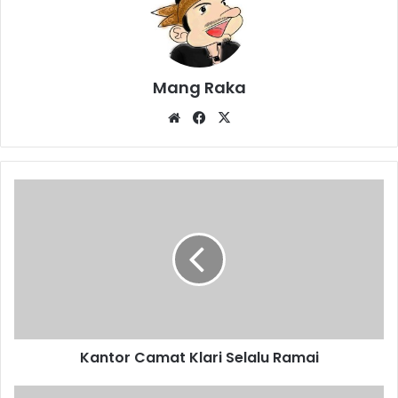
Mang Raka
Website
Facebook
X
Kantor
Camat
Klari
Selalu
Ramai
Kantor Camat Klari Selalu Ramai
Gencar