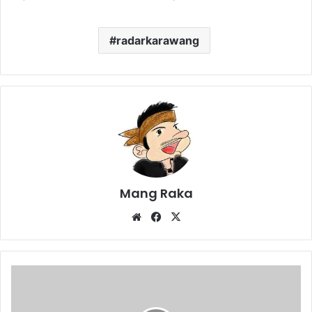
radarkarawang
Mang Raka
Website
Facebook
X
UBP
Karawang
Gelar