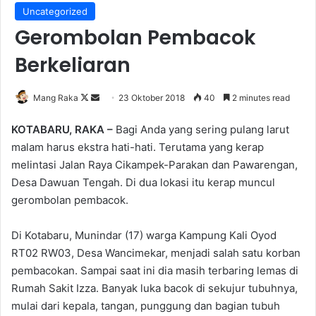
Uncategorized
Gerombolan Pembacok
Berkeliaran
Follow
Send
Mang Raka
23 Oktober 2018
40
2 minutes read
on
an
KOTABARU, RAKA –
Bagi Anda yang sering pulang larut
X
email
malam harus ekstra hati-hati. Terutama yang kerap
melintasi Jalan Raya Cikampek-Parakan dan Pawarengan,
Desa Dawuan Tengah. Di dua lokasi itu kerap muncul
gerombolan pembacok.
Di Kotabaru, Munindar (17) warga Kampung Kali Oyod
RT02 RW03, Desa Wancimekar, menjadi salah satu korban
pembacokan. Sampai saat ini dia masih terbaring lemas di
Rumah Sakit Izza. Banyak luka bacok di sekujur tubuhnya,
mulai dari kepala, tangan, punggung dan bagian tubuh