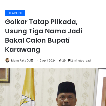
HEADLINE
Golkar Tatap Pilkada,
Usung Tiga Nama Jadi
Bakal Calon Bupati
Karawang
Follow
Send
Mang Raka
2 April 2024
29
2 minutes read
on
an
X
email