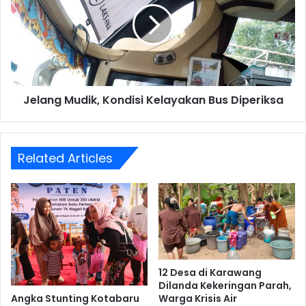
Kelayakan
Bus
Diperiksa
Jelang Mudik, Kondisi Kelayakan Bus Diperiksa
Related Articles
12 Desa di Karawang
Dilanda Kekeringan Parah,
Angka Stunting Kotabaru
Warga Krisis Air