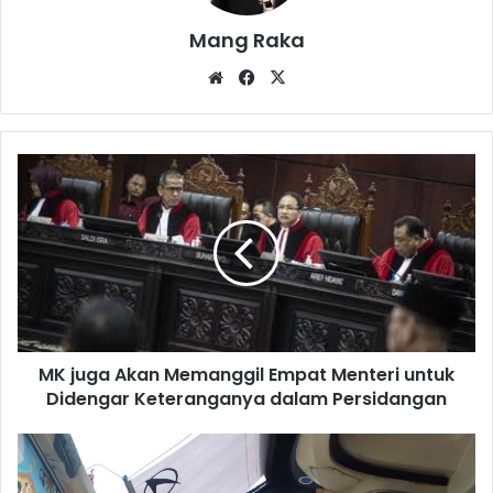
Mang Raka
Website
Facebook
X
MK
juga
Akan
Memanggil
Empat
Menteri
untuk
Didengar
Keteranganya
MK juga Akan Memanggil Empat Menteri untuk
dalam
Persidangan
Didengar Keteranganya dalam Persidangan
Jelang
Mudik,
Kondisi