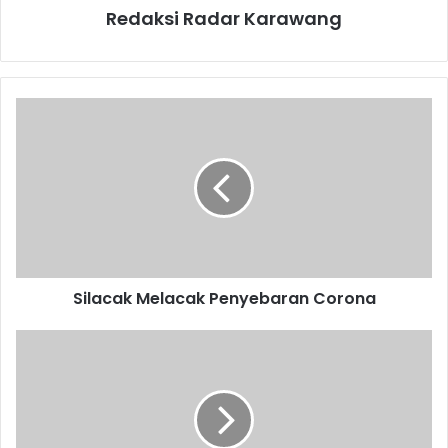
Redaksi Radar Karawang
Silacak
Melacak
Penyebaran
Corona
Silacak Melacak Penyebaran Corona
Bocah
SD
Dicabuli
Kakak
Ipar