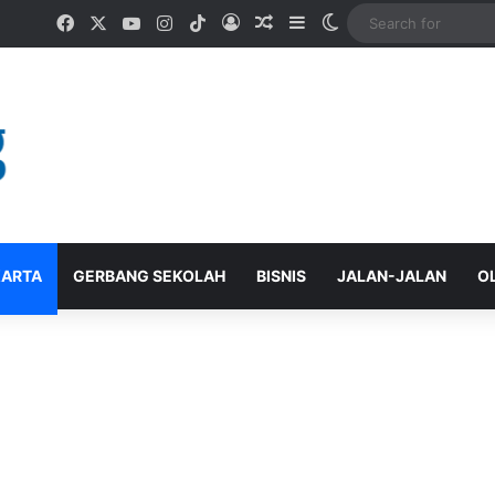
Facebook
X
YouTube
Instagram
TikTok
Log In
Random Article
Sidebar
Switch skin
ARTA
GERBANG SEKOLAH
BISNIS
JALAN-JALAN
O