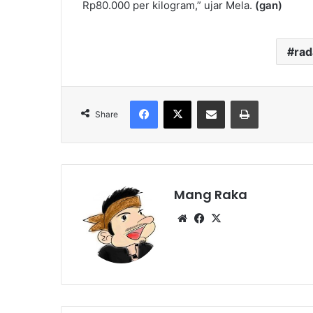
Rp80.000 per kilogram,” ujar Mela.
(gan)
ra
Facebook
X
Share via Email
Print
Share
Mang Raka
Website
Facebook
X