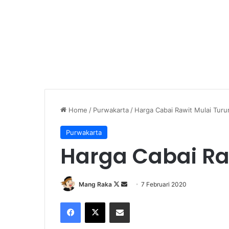
Home
/
Purwakarta
/
Harga Cabai Rawit Mulai Turu
Purwakarta
Harga Cabai Ra
Follow
Send
Mang Raka
7 Februari 2020
on
an
Facebook
X
Share via Email
X
email