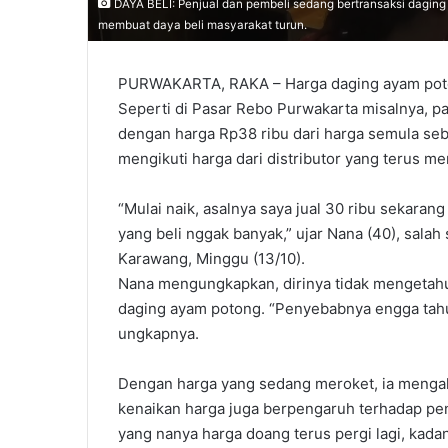
DAYA BELI: Penjual dan pembeli sedang bertransaksi daging
membuat daya beli masyarakat turun.
PURWAKARTA, RAKA – Harga daging ayam potong
Seperti di Pasar Rebo Purwakarta misalnya, 
dengan harga Rp38 ribu dari harga semula seb
mengikuti harga dari distributor yang terus m
“Mulai naik, asalnya saya jual 30 ribu sekarang 
yang beli nggak banyak,” ujar Nana (40), sal
Karawang, Minggu (13/10).
Nana mengungkapkan, dirinya tidak mengetahui
daging ayam potong. “Penyebabnya engga tahu
ungkapnya.
Dengan harga yang sedang meroket, ia mengaku
kenaikan harga juga berpengaruh terhadap pe
yang nanya harga doang terus pergi lagi, kadang