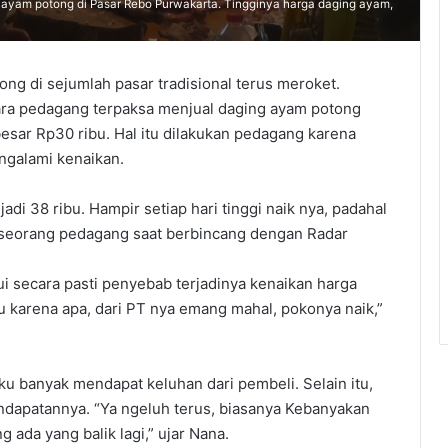
 ayam potong di Pasar Rebo Purwakarta. Tingginya harga daging ayam,
 di sejumlah pasar tradisional terus meroket.
para pedagang terpaksa menjual daging ayam potong
esar Rp30 ribu. Hal itu dilakukan pedagang karena
engalami kenaikan.
jadi 38 ribu. Hampir setiap hari tinggi naik nya, padahal
ah seorang pedagang saat berbincang dengan Radar
 secara pasti penyebab terjadinya kenaikan harga
 karena apa, dari PT nya emang mahal, pokonya naik,”
 banyak mendapat keluhan dari pembeli. Selain itu,
ndapatannya. “Ya ngeluh terus, biasanya Kebanyakan
 ada yang balik lagi,” ujar Nana.