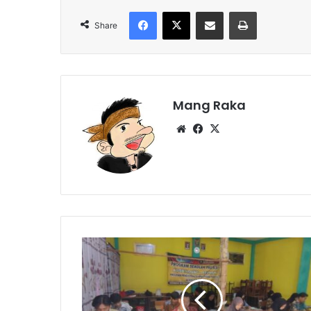
Facebook
X
Share via Email
Print
Share
Mang Raka
Website
Facebook
X
50
Siswa
Bakal
Diberangkatkan
ke