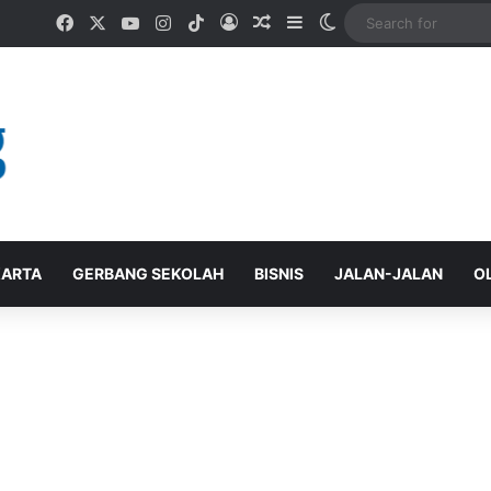
Facebook
X
YouTube
Instagram
TikTok
Log In
Random Article
Sidebar
Switch skin
ARTA
GERBANG SEKOLAH
BISNIS
JALAN-JALAN
O