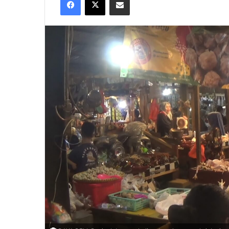
X
email