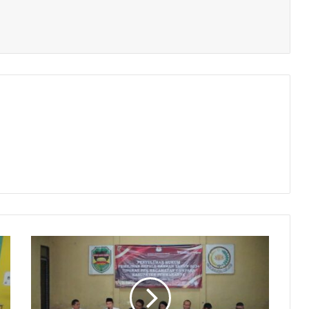
Cegah
Pelanggaran
Pilkada,
KPU
Gelar