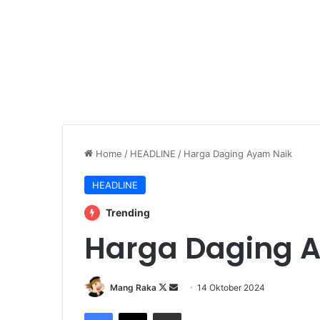
Home
/
HEADLINE
/
Harga Daging Ayam Naik
HEADLINE
Trending
Harga Daging 
Follow
Send
Mang Raka
14 Oktober 2024
on
an
Facebook
X
Share via Email