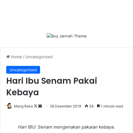
Home
/
Uncategorized
Uncategorized
Hari Ibu Senam Pakai
Kebaya
Follow
Send
Mang Raka
28 Desember 2019
39
1 minute read
on
an
X
email
Hari IBU: Senam mengenakan pakaian kebaya.