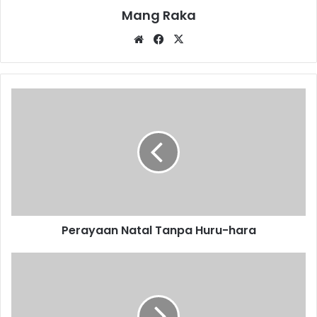
Mang Raka
Website
Facebook
X
Perayaan
Natal
Tanpa
Huru-
hara
Perayaan Natal Tanpa Huru-hara
Rutin
Olahraga
Bikin
Segar