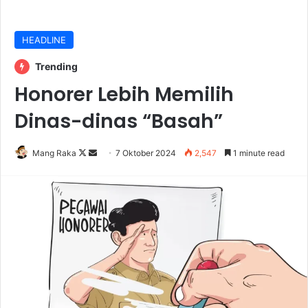
HEADLINE
Trending
Honorer Lebih Memilih
Dinas-dinas “Basah”
Follow
Send
Mang Raka
7 Oktober 2024
2,547
1 minute read
on
an
X
email