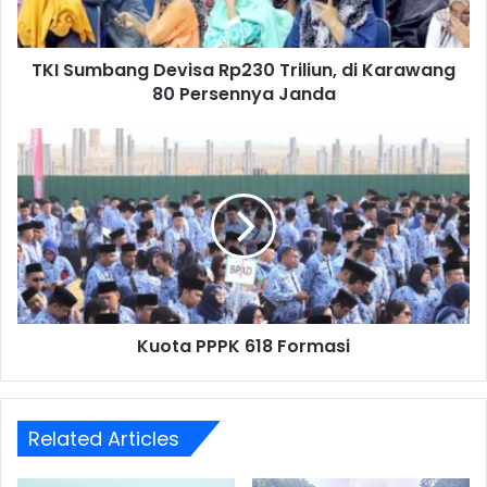
80
Persennya
TKI Sumbang Devisa Rp230 Triliun, di Karawang
Janda
80 Persennya Janda
Kuota
PPPK
618
Formasi
Kuota PPPK 618 Formasi
Related Articles