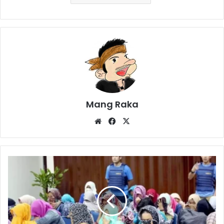
Mang Raka
Website
Facebook
X
TKI
Sumbang
Devisa
Rp230
Triliun,
di
Karawang