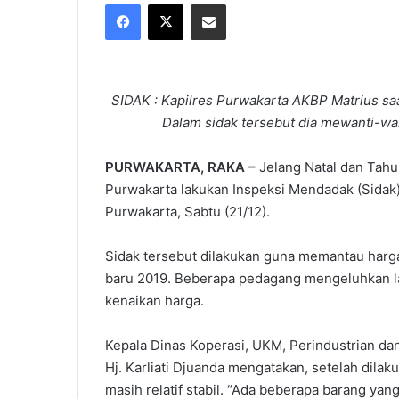
Facebook
X
Share via Email
X
email
SIDAK : Kapilres Purwakarta AKBP Matrius saa
Dalam sidak tersebut dia mewanti-wa
PURWAKARTA, RAKA –
Jelang Natal dan Tahu
Purwakarta lakukan Inspeksi Mendadak (Sidak
Purwakarta, Sabtu (21/12).
Sidak tersebut dilakukan guna memantau harga
baru 2019. Beberapa pedagang mengeluhkan 
kenaikan harga.
Kepala Dinas Koperasi, UKM, Perindustrian d
Hj. Karliati Djuanda mengatakan, setelah dila
masih relatif stabil. “Ada beberapa barang ya