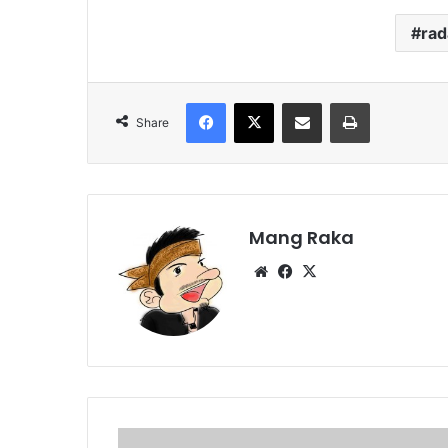
ra
Facebook
X
Share via Email
Print
Share
Mang Raka
Website
Facebook
X
Kali