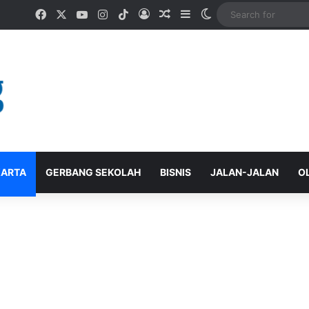
Facebook
X
YouTube
Instagram
TikTok
Log In
Random Article
Sidebar
Switch skin
ARTA
GERBANG SEKOLAH
BISNIS
JALAN-JALAN
O