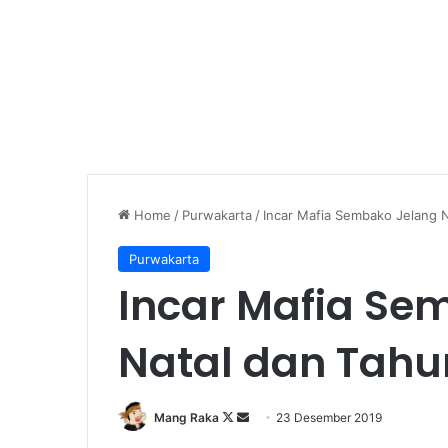
Home
/
Purwakarta
/
Incar Mafia Sembako Jelang 
Purwakarta
Incar Mafia Se
Natal dan Tahu
Follow
Send
Mang Raka
23 Desember 2019
on
an