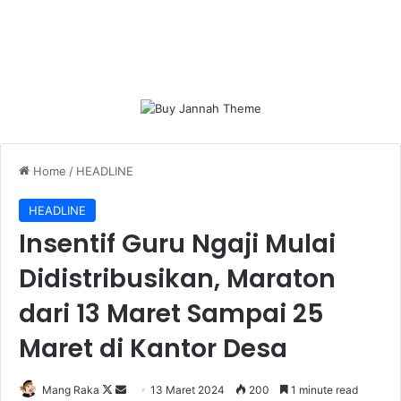
Home
/
HEADLINE
HEADLINE
Insentif Guru Ngaji Mulai
Didistribusikan, Maraton
dari 13 Maret Sampai 25
Maret di Kantor Desa
Follow
Send
Mang Raka
13 Maret 2024
200
1 minute read