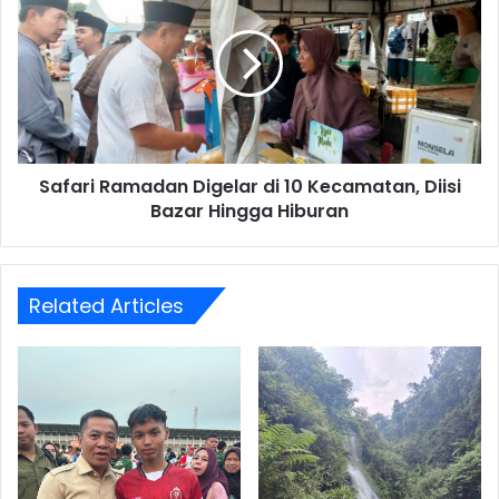
Digelar
di
10
Kecamatan,
Diisi
Bazar
Hingga
Safari Ramadan Digelar di 10 Kecamatan, Diisi
Hiburan
Bazar Hingga Hiburan
Related Articles