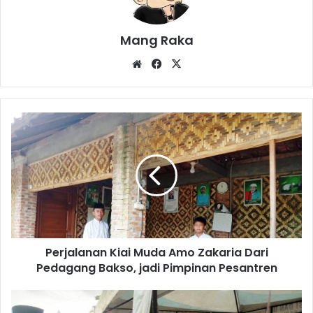
Mang Raka
Website
Facebook
X
Perjalanan
Kiai
Muda
Amo
Zakaria
Dari
Pedagang
Bakso,
jadi
Perjalanan Kiai Muda Amo Zakaria Dari
Pimpinan
Pesantren
Pedagang Bakso, jadi Pimpinan Pesantren
Safari
Ramadan