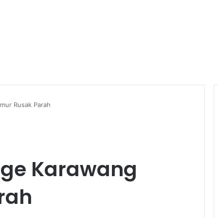
imur Rusak Parah
nge Karawang
rah