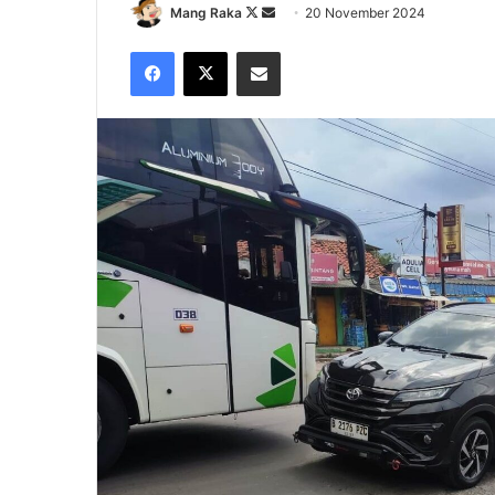
Follow
Send
Mang Raka
20 November 2024
on
an
Facebook
X
Share via Email
X
email