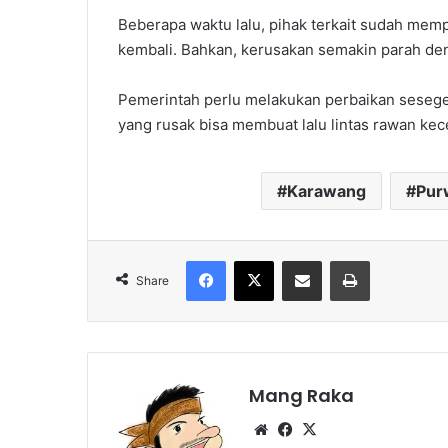
Beberapa waktu lalu, pihak terkait sudah memper
kembali. Bahkan, kerusakan semakin parah de
Pemerintah perlu melakukan perbaikan seseger
yang rusak bisa membuat lalu lintas rawan kece
Karawang
Pur
Facebook
X
Share via Email
Print
Share
Mang Raka
Website
Facebook
X