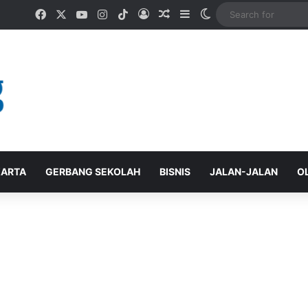
Facebook
X
YouTube
Instagram
TikTok
Log In
Random Article
Sidebar
Switch skin
ARTA
GERBANG SEKOLAH
BISNIS
JALAN-JALAN
O