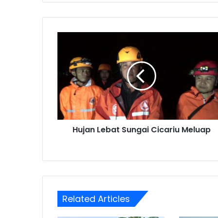
Hujan
Lebat
Sungai
Cicariu
Meluap
Hujan Lebat Sungai Cicariu Meluap
Related Articles