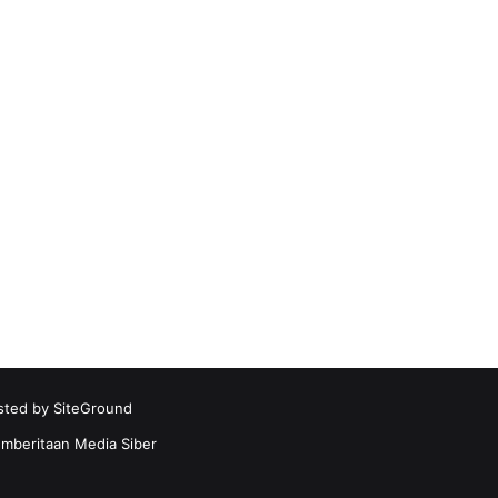
sted by
SiteGround
beritaan Media Siber