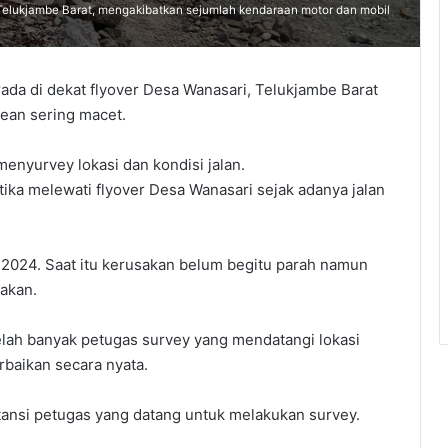
elukjambe Barat, mengakibatkan sejumlah kendaraan motor dan mobil
ada di dekat flyover Desa Wanasari, Telukjambe Barat
ean sering macet.
menyurvey lokasi dan kondisi jalan.
tika melewati flyover Desa Wanasari sejak adanya jalan
n 2024. Saat itu kerusakan belum begitu parah namun
sakan.
lah banyak petugas survey yang mendatangi lokasi
baikan secara nyata.
stansi petugas yang datang untuk melakukan survey.