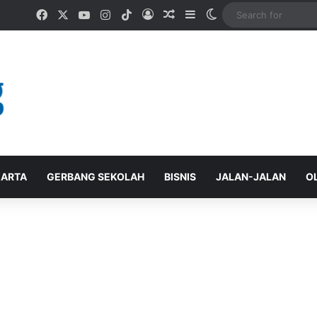
Facebook
X
YouTube
Instagram
TikTok
Log In
Random Article
Sidebar
Switch skin
ARTA
GERBANG SEKOLAH
BISNIS
JALAN-JALAN
O