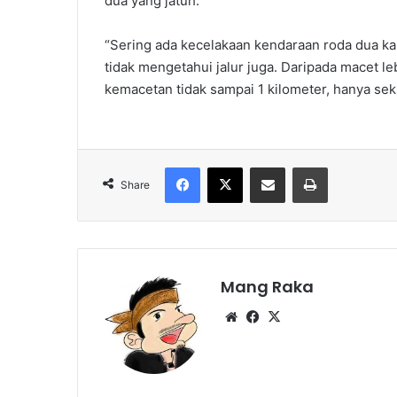
dua yang jatuh.
“Sering ada kecelakaan kendaraan roda dua ka
tidak mengetahui jalur juga. Daripada macet leb
kemacetan tidak sampai 1 kilometer, hanya seki
Facebook
X
Share via Email
Print
Share
Mang Raka
Website
Facebook
X