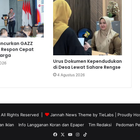
Luncurkan GAZZ
 Respon Cepat
arga
Urus Dokumen Kependudukan
2026
di Desa Lewat Sahare Rengse
4 Agustus 2026
 All Rights Reserved |
Jannah News Theme by TieLabs
| Proudly Ho
n Iklan
Info Langganan Koran dan Epaper
Tim Redaksi
Pedoman Pem
Facebook
X
YouTube
Instagram
TikTok