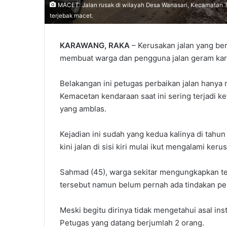
MACET: Jalan rusak di wilayah Desa Wanasari, Kecamatan T
terjebak macet.
KARAWANG, RAKA
– Kerusakan jalan yang ber
membuat warga dan pengguna jalan geram kar
Belakangan ini petugas perbaikan jalan hanya 
Kemacetan kendaraan saat ini sering terjadi ke
yang amblas.
Kejadian ini sudah yang kedua kalinya di tahu
kini jalan di sisi kiri mulai ikut mengalami keru
Sahmad (45), warga sekitar mengungkapkan te
tersebut namun belum pernah ada tindakan per
Meski begitu dirinya tidak mengetahui asal in
Petugas yang datang berjumlah 2 orang.