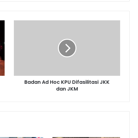
Badan
Ad
Hoc
KPU
Difasilitasi
JKK
dan
JKM
Badan Ad Hoc KPU Difasilitasi JKK
dan JKM