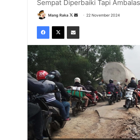
Sempat Diperbaiki Tapi Ambalas
Follow
Send
Mang Raka
22 November 2024
on
an
Facebook
X
Share via Email
X
email