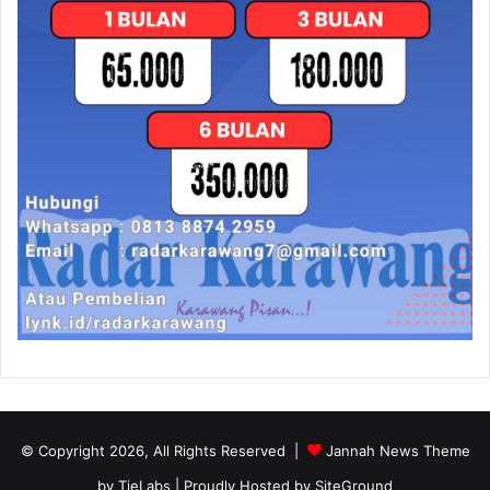
© Copyright 2026, All Rights Reserved |
Jannah News Theme
by TieLabs
| Proudly Hosted by
SiteGround