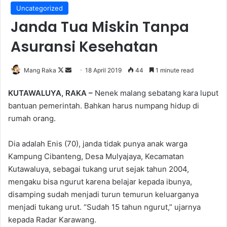
Uncategorized
Janda Tua Miskin Tanpa
Asuransi Kesehatan
Follow
Send
Mang Raka
18 April 2019
44
1 minute read
on
an
KUTAWALUYA, RAKA –
Nenek malang sebatang kara luput
X
email
bantuan pemerintah. Bahkan harus numpang hidup di
rumah orang.
Dia adalah Enis (70), janda tidak punya anak warga
Kampung Cibanteng, Desa Mulyajaya, Kecamatan
Kutawaluya, sebagai tukang urut sejak tahun 2004,
mengaku bisa ngurut karena belajar kepada ibunya,
disamping sudah menjadi turun temurun keluarganya
menjadi tukang urut. “Sudah 15 tahun ngurut,” ujarnya
kepada Radar Karawang.