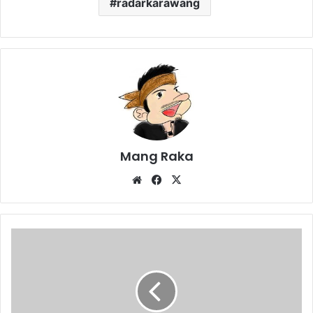
radarkarawang
Mang Raka
Website
Facebook
X
Tidak
Lelah
Sapu
APK